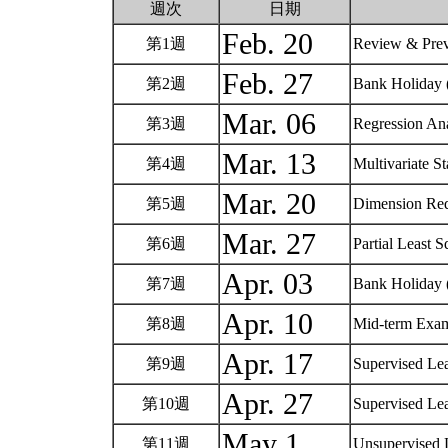
週次
日期
Feb. 20
第1週
Review & Pre
Feb. 27
第2週
Bank Holiday 
Mar. 06
第3週
Regression An
Mar. 13
第4週
Multivariate St
Mar. 20
第5週
Dimension Red
Mar. 27
第6週
Partial Least 
Apr. 03
第7週
Bank Holiday (
Apr. 10
第8週
Mid-term Ex
Apr. 17
第9週
Supervised Le
Apr. 27
第10週
Supervised Le
May 1
第11週
Unsupervised 