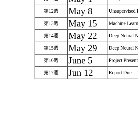
May 8
第12週
Unsupervised 
May 15
第13週
Machine Learn
May 22
第14週
Deep Neural 
May 29
第15週
Deep Neural 
June 5
第16週
Project Presen
Jun 12
第17週
Report Due