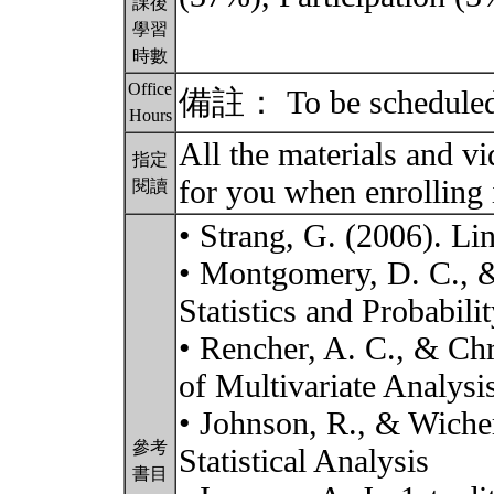
課後
學習
時數
Office
備註： To be scheduled
Hours
All the materials and v
指定
for you when enrolling 
閱讀
• Strang, G. (2006). Li
• Montgomery, D. C., &
Statistics and Probabili
• Rencher, A. C., & Ch
of Multivariate Analysi
• Johnson, R., & Wiche
參考
Statistical Analysis
書目