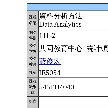
資料分析方法
課程
Data Analytics
名稱
開課
111-2
學期
授課
共同教育中心 統計
對象
授課
藍俊宏
教師
IE5054
課號
課程
546EU4040
識別
碼
班次