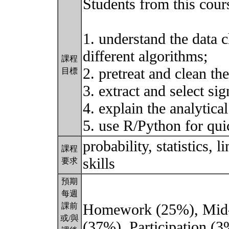
Students from this cours
1. understand the data c
different algorithms;
課程
2. pretreat and clean the
目標
3. extract and select sig
4. explain the analytical
5. use R/Python for qui
probability, statistics,
課程
skills
要求
預期
每週
Homework (25%), Mid-
課前
或/與
(37%), Participation (