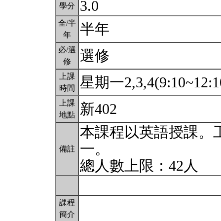
3.0
學分
全/半
半年
年
必/選
選修
修
上課
星期一2,3,4(9:10~12:1
時間
上課
新402
地點
本課程以英語授課。
一。
備註
總人數上限：42人
課程
簡介