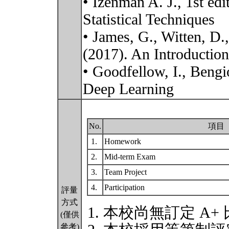
• Izenman A. J., 1st ed
Statistical Techniques
• James, G., Witten, D.,
(2017). An Introduction 
• Goodfellow, I., Bengi
Deep Learning
No.
項目
1.
Homework
2.
Mid-term Exam
3.
Team Project
4.
Participation
評量
方式
本校尚無訂定 A+
(僅供
參考)