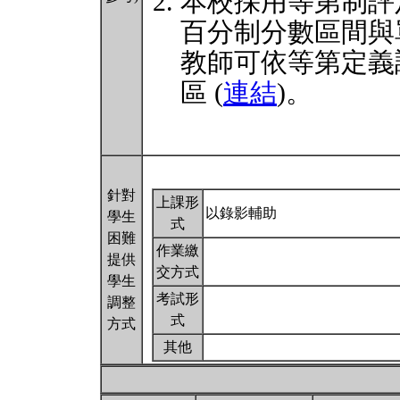
本校採用等第制評
百分制分數區間與
教師可依等第定義
區 (
連結
)。
針對
上課形
以錄影輔助
學生
式
困難
作業繳
提供
交方式
學生
考試形
調整
式
方式
其他