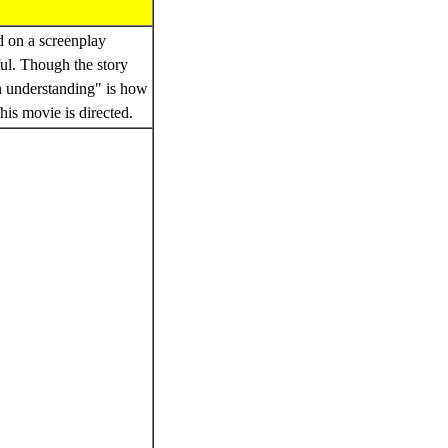
d on a screenplay
ful. Though the story
on understanding" is how
this movie is directed.