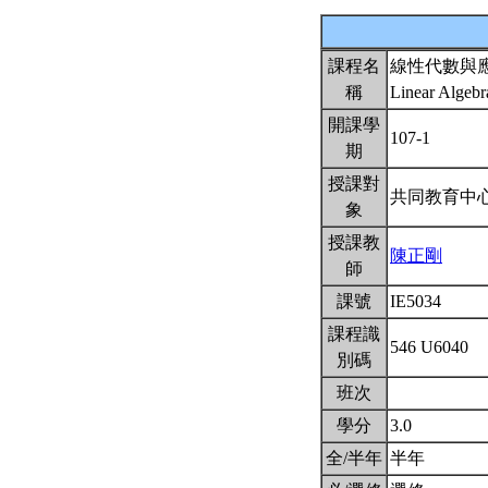
課程名
線性代數與
稱
Linear Algebr
開課學
107-1
期
授課對
共同教育中
象
授課教
陳正剛
師
課號
IE5034
課程識
546 U6040
別碼
班次
學分
3.0
全/半年
半年