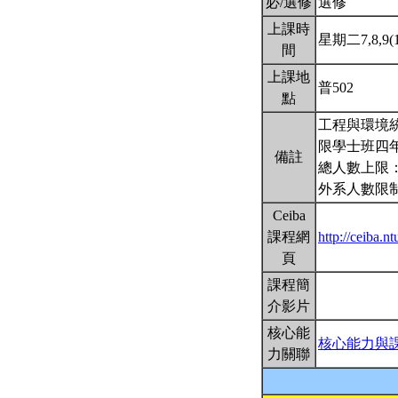
必/選修
選修
上課時
星期二7,8,9(1
間
上課地
普502
點
工程與環境
限學士班四年
備註
總人數上限：
外系人數限制
Ceiba
課程網
http://ceiba.
頁
課程簡
介影片
核心能
核心能力與
力關聯