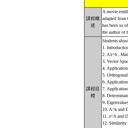
A movie entit
課程概
adapted from t
述
has been so of
the author of 
Students shoul
1. Introductio
2. Ax=b , Mat
3. Vector Spa
4. Applicatio
5. Orthogonal
6. Application
課程目
7. Applicatio
標
8. Determinant
9. Eigenvalue
10. A^k and D
11. e^A and D
12. Similarit