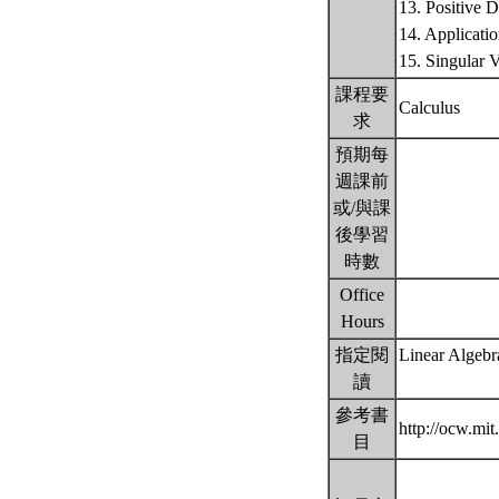
13. Positive 
14. Applicati
15. Singular 
課程要
Calculus
求
預期每
週課前
或/與課
後學習
時數
Office
Hours
指定閱
Linear Algebra
讀
參考書
http://ocw.mit
目