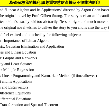
為確保您我的權利,請尊重智慧財產權及不得非法影印
led "Linear Algebra and Its Applications" directed by Argon Chen base
he original novel by Prof. Gilbert Strang. The story is clean and beauti
ten told, it's usually told too abstractly. "less on rigor and much more 
the original novel wishes to deliver the story to you and is also the way 
d feel excited and touched by the following subjects:
n - Importance of Linear Algebra
rix, Gaussian Elimination and Application
ces and Linear Equation
ns: Graphs and Networks
ity and Least Squares
s: Multiple Regression
n: Linear Programming and Karmarkar Method (if time allowed)
 and its Applications
s and Eigenvectors
ifference Equations
ifferential Equations
y Transformation and Spectral Theorem