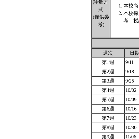
評量方
本校尚
式
本校採
(僅供參
考，授
考)
週次
日
第1週
9/11
第2週
9/18
第3週
9/25
第4週
10/02
第5週
10/09
第6週
10/16
第7週
10/23
第8週
10/30
第9週
11/06