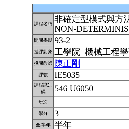
非確定型模式與方
課程名稱
NON-DETERMINI
93-2
開課學期
工學院 機械工程
授課對象
陳正剛
授課教師
IE5035
課號
課程識別
546 U6050
碼
班次
3
學分
半年
全/半年