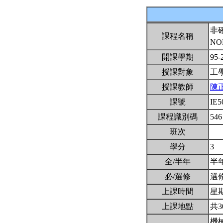
非
課程名稱
NO
開課學期
95-
授課對象
工
授課教師
陳
課號
IE5
課程識別碼
546
班次
學分
3
全/半年
半
必/選修
選
上課時間
星期三
上課地點
共3
機