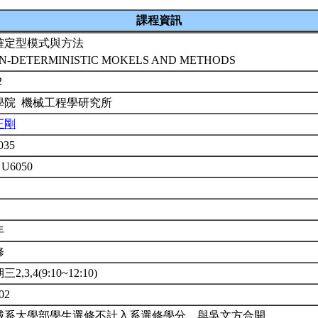
課程資訊
確定型模式與方法
N-DETERMINISTIC MOKELS AND METHODS
2
學院 機械工程學研究所
正剛
035
 U6050
年
修
2,3,4(9:10~12:10)
02
械系大學部學生選修不計入系選修學分。與吳文方合開