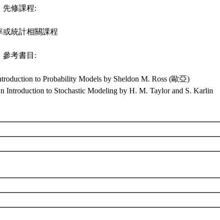
、先修課程:
率或統計相關課程
、參考書目:
Introduction to Probability Models by Sheldon M. Ross (歐亞)
n Introduction to Stochastic Modeling by H. M. Taylor and S. Karlin