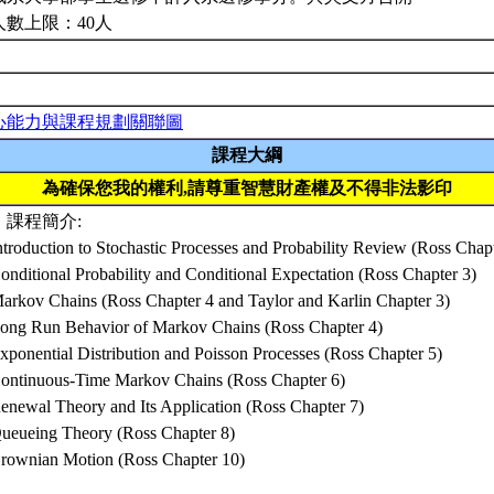
人數上限：40人
心能力與課程規劃關聯圖
課程大綱
為確保您我的權利,請尊重智慧財產權及不得非法影印
、課程簡介:
ntroduction to Stochastic Processes and Probability Review (Ross Chap
onditional Probability and Conditional Expectation (Ross Chapter 3)
Markov Chains (Ross Chapter 4 and Taylor and Karlin Chapter 3)
Long Run Behavior of Markov Chains (Ross Chapter 4)
xponential Distribution and Poisson Processes (Ross Chapter 5)
Continuous-Time Markov Chains (Ross Chapter 6)
Renewal Theory and Its Application (Ross Chapter 7)
Queueing Theory (Ross Chapter 8)
Brownian Motion (Ross Chapter 10)