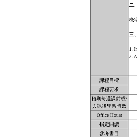
二
機
三
1. 
2. A
課程目標
課程要求
預期每週課前或/
與課後學習時數
Office Hours
指定閱讀
參考書目