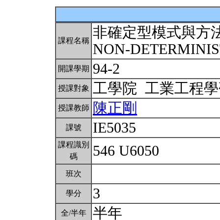
非確定型模式與方
課程名稱
NON-DETERMINI
94-2
開課學期
工學院 工業工程
授課對象
陳正剛
授課教師
IE5035
課號
課程識別
546 U6050
碼
班次
3
學分
半年
全/半年