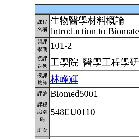
生物醫學材料概論
課程
Introduction to Biomate
名稱
開課
101-2
學期
授課
工學院 醫學工程學
對象
授課
林峰輝
教師
Biomed5001
課號
課程
548EU0110
識別
碼
班次