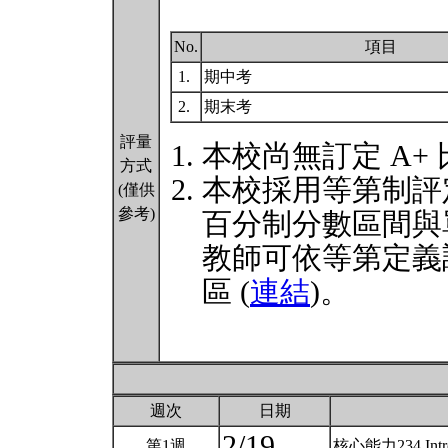
No.
項目
1.
期中考
2.
期末考
評量
本校尚無訂定 A+
方式
本校採用等第制評
(僅供
參考)
百分制分數區間與
教師可依等第定義
區 (
連結
)。
週次
日期
2/19
第1週
核心能力234 Introdu