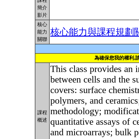
課程
簡介
影片
核心
核心能力與課程規劃
能力
關聯
為確保您我的權利,
This class provides an i
between cells and the s
covers: surface chemist
polymers, and ceramics;
methodology; modificati
課程
quantitative assays of c
概述
and microarrays; bulk p