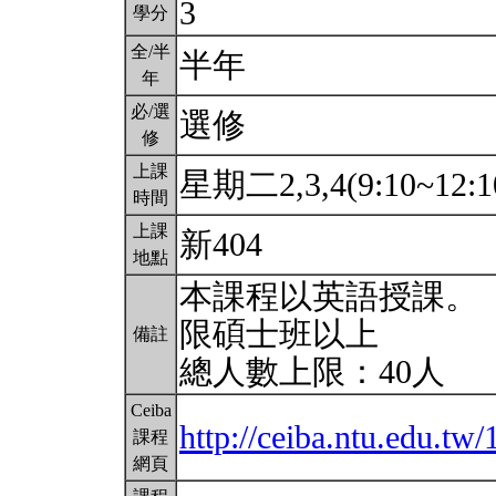
3
學分
全/半
半年
年
必/選
選修
修
上課
星期二2,3,4(9:10~12:1
時間
上課
新404
地點
本課程以英語授課。
限碩士班以上
備註
總人數上限：40人
Ceiba
http://ceiba.ntu.edu.t
課程
網頁