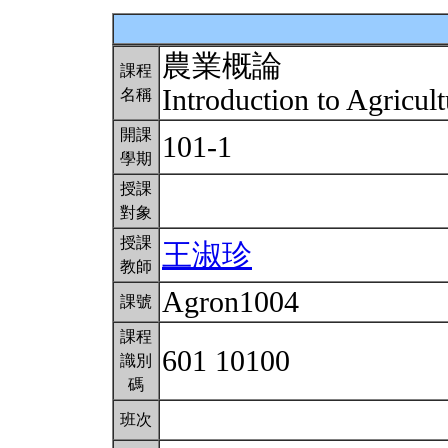
農業概論
課程
Introduction to Agricul
名稱
開課
101-1
學期
授課
對象
授課
王淑珍
教師
Agron1004
課號
課程
601 10100
識別
碼
班次