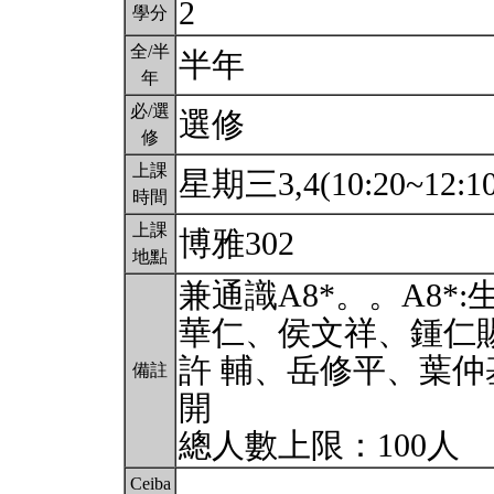
2
學分
全/半
半年
年
必/選
選修
修
上課
星期三3,4(10:20~12:1
時間
上課
博雅302
地點
兼通識A8*。。A8
華仁、侯文祥、鍾仁
許 輔、岳修平、葉
備註
開
總人數上限：100人
Ceiba