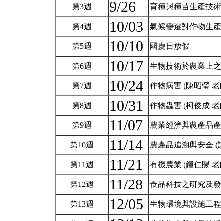
9/26
第3週
育種與種苗生產技術
10/03
第4週
氣候變遷對作物生產之
10/10
第5週
國慶日放假
10/17
第6週
生物技術於農業上之應
10/24
第7週
作物病害 (陳昭瑩 老
10/31
第8週
作物蟲害 (柯俊成 老
11/07
第9週
農業經濟與農產品產銷
11/14
第10週
農產品追溯與安全 (許
11/21
第11週
有機農業 (鍾仁賜 老
11/28
第12週
食品科技之研究及發展
12/05
第13週
生物環境與設施工程 