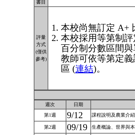
書目
本校尚無訂定 A+
本校採用等第制評
評量
方式
百分制分數區間與
(僅供
教師可依等第定義
參考)
區 (
連結
)。
週次
日期
9/12
第1週
課程說明及農業介紹 
09/19
第2週
生產概論、世界與本