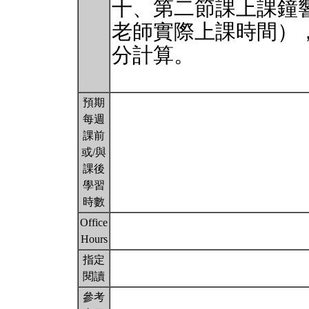
十、第二節課上課鐘
老師實際上課時間）
分計算。
預期
每週
課前
或/與
課後
學習
時數
Office
Hours
指定
閱讀
參考