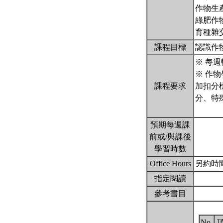
作物生
綠肥作
育種雜
課程目標
認識作
※ 每
※ 作
課程要求
加扣分
分、特
預期每週課
前或/與課後
學習時數
Office Hours
另約時
指定閱讀
參考書目
No.