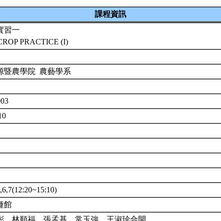
課程資訊
實習一
CROP PRACTICE (I)
源暨農學院 農藝學系
003
10
,7(12:20~15:10)
種館
彬、林順福、張孟基、常玉強、王淑珍合開