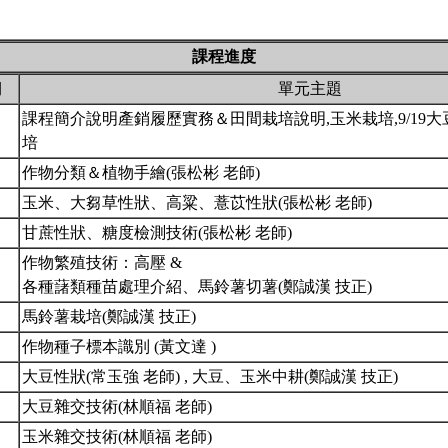
課程進度
期
單元主題
課程簡介說明產銷履歷實務＆田間栽培說明,玉米栽培,9/19大豆
培
作物分類＆植物手繪(張松彬 老師)
玉米、大芻草性狀、高粱、薏苡性狀(張松彬 老師)
甘蔗性狀、糖度檢測技術(張松彬 老師)
作物繁殖技術：高壓 &
各種藷類種苗處理介紹、馬鈴薯切薯(鄭誠漢 技正)
馬鈴薯栽培(鄭誠漢 技正)
作物種子標本識別 (黃文達 )
大豆性狀(常玉強 老師) , 大豆、玉米中耕(鄭誠漢 技正)
大豆雜交技術(林順福 老師)
玉米雜交技術(林順福 老師)