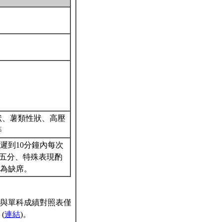
狀、薯類性狀、高壓
等
遲到10分鐘內每次
分五分、特殊表現酌
視為缺席。
與單科成績對照表僅
(
連結
)。