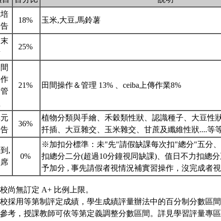
栽培
18%
玉米,大豆,馬鈴薯
報告
期末
25%
考
田間
操作
21%
田間操作＆管理 13% 、ceiba上傳作業8%
＆管
理
單元
植物分類與手繪、禾穀類性狀、認識種子、大豆性
36%
報告
扦插、大豆雜交、玉米雜交、甘蔗及纖維性狀....等
※加扣分標準：未"先"請假缺課每次扣"總分"五分、
到,
0%
扣總分二分(超過10分鐘視同缺課)、值日不力扣總
缺席
予加分 , 事先請假者視情況補實習操作，沒完成者
校尚無訂定 A+ 比例上限。
校採用等第制評定成績，學生成績評量辦法中的百分制分數區間
參考，授課教師可依等第定義調整分數區間。詳見學習評量專區 