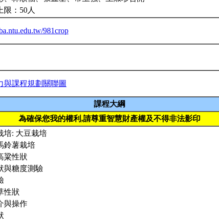
上限：50人
eiba.ntu.edu.tw/981crop
力與課程規劃關聯圖
課程大綱
為確保您我的權利,請尊重智慧財產權及不得非法影印
培: 大豆栽培
馬鈴薯栽培
高粱性狀
狀與糖度測驗
驗
草性狀
介與操作
狀