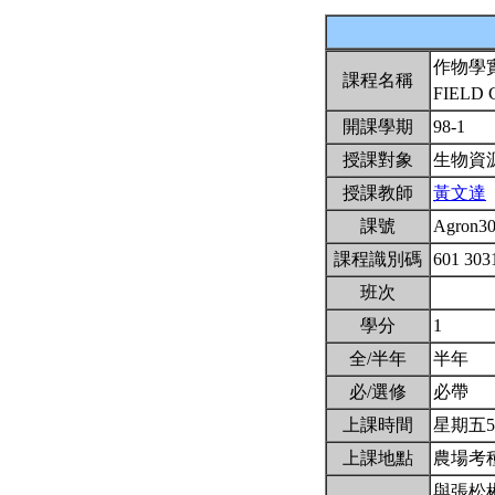
作物學
課程名稱
FIELD 
開課學期
98-1
授課對象
生物資
授課教師
黃文達
課號
Agron3
課程識別碼
601 303
班次
學分
1
全/半年
半年
必/選修
必帶
上課時間
星期五5,6
上課地點
農場考
與張松