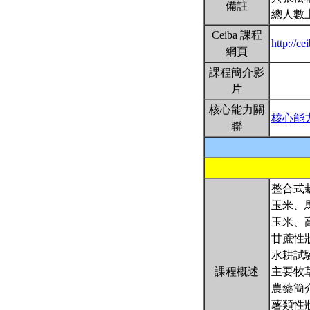
備註
總人數
Ceiba 課程
http://c
網頁
課程簡介影
片
核心能力關
核心能
聯
整合式栽
玉米、
玉米、
甘蔗性
水耕試
課程概述
主要牧
農藥簡
薯類性