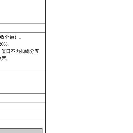
回收分類）。
0%。
、值日不力扣總分五
缺席。