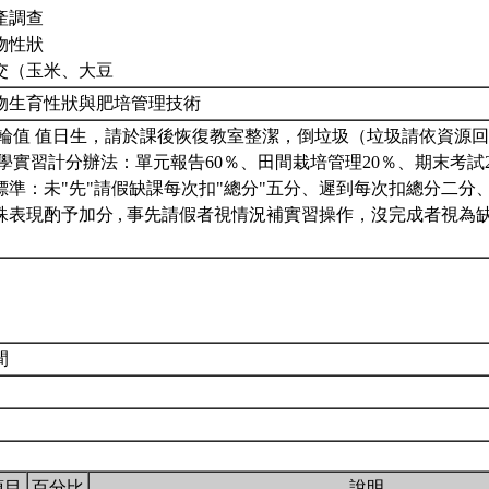
產調查
物性狀
交（玉米、大豆
物生育性狀與肥培管理技術
週輪值 值日生，請於課後恢復教室整潔，倒垃圾（垃圾請依資源
物學實習計分辦法：單元報告60％、田間栽培管理20％、期末考試2
標準：未"先"請假缺課每次扣"總分"五分、遲到每次扣總分二分
殊表現酌予加分 , 事先請假者視情況補實習操作，沒完成者視為
間
項目
百分比
說明