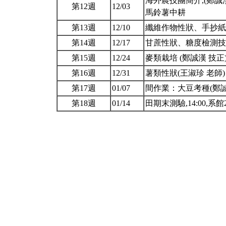
海外農技團簡介,(鄭誠漢
第12週
12/03
馬鈴薯中耕
第13週
12/10
纖維作物性狀、手抄紙(
第14週
12/17
甘蔗性狀、糖度檢測技術
第15週
12/24
麥類栽培 (鄭誠漢 技正
第16週
12/31
薯類性狀(王淑珍 老師
第17週
01/07
間作業：大豆考種(鄭誠
第18週
01/14
田期末測驗,14:00,系館2