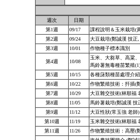
週次
日期
第1週
09/17
課程說明＆玉米栽培(黃
第2週
09/24
大豆栽培(鄭誠漢 技正,
第3週
10/01
作物種子標本識別
玉米、大芻草、高粱、薏
第4週
10/08
馬鈴薯無毒種苗繁殖(1)
第5週
10/15
各種藷類種苗處理介紹
第6週
10/22
作物繁殖技術：扦插(鄭
第7週
10/29
大豆雜交技術(林順福 
第8週
11/05
馬鈴薯栽培(鄭誠漢 技正
第9週
11/12
大豆性狀(常玉強 老師) 
第10週
11/19
玉米雜交技術(林順福 
第11週
11/26
作物繁殖技術：高壓(鄭