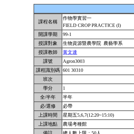
作物學實習一
課程名稱
FIELD CROP PRACTICE (I)
開課學期
99-1
授課對象
生物資源暨農學院 農藝學系
授課教師
黃文達
課號
Agron3003
課程識別碼
601 30310
班次
學分
1
全/半年
半年
必/選修
必帶
上課時間
星期五5,6,7(12:20~15:10)
上課地點
農場考種館
備註
總人數上限：50人