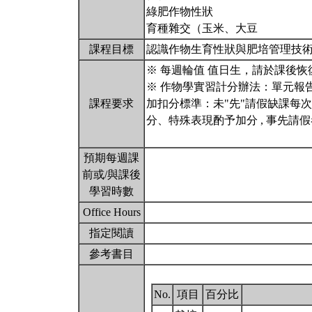
綠肥作物性狀
育種雜交（玉米、大豆
課程目標
認識作物生育性狀與肥培管理技
※ 每週輪值 值日生，請於課後
※ 作物學實習計分辦法：單元報告
課程要求
加扣分標準：未"先"請假缺課每
分、特殊表現酌予加分 , 事先
預期每週課
前或/與課後
學習時數
Office Hours
指定閱讀
參考書目
No.
項目
百分比