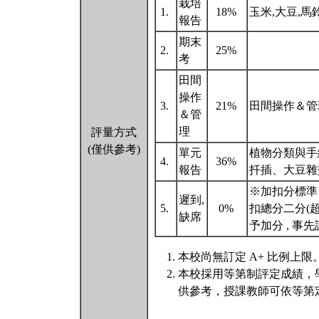
栽培
1.
18%
玉米,大豆,馬
報告
期末
2.
25%
考
田間
操作
3.
21%
田間操作＆管理 
＆管
理
評量方式
(僅供參考)
單元
植物分類與手
4.
36%
報告
扦插、大豆雜
※加扣分標準
遲到,
5.
0%
扣總分二分(
缺席
予加分 , 
本校尚無訂定 A+ 比例上限
本校採用等第制評定成績，
供參考，授課教師可依等第