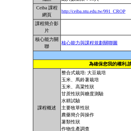
Ceiba 課程
http://ceiba.ntu.edu.tw/991_CROP
網頁
課程簡介影
片
核心能力關
核心能力與課程規劃關聯圖
聯
為確保您我的權利,
整合式栽培: 大豆栽培
玉米、馬鈴薯栽培
玉米、高粱性狀
甘蔗性狀與糖度測驗
水耕試驗
課程概述
主要牧草性狀
農藥簡介與操作
薯類性狀
作物生產調查