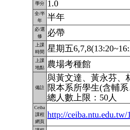
1.0
學分
全/半
半年
年
必/選
必帶
修
上課
星期五6,7,8(13:20~16:
時間
上課
農場考種館
地點
與黃文達、黃永芬、
限本系所學生(含輔系
備註
總人數上限：50人
Ceiba
http://ceiba.ntu.edu.t
課程
網頁