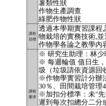
薯類性狀
作物生產調查
綠肥作物性狀
透過本學期實習課程
課程
物栽培的實務技術,並
目標
作物學各論之教學內
※ 研究生助理：林
※ 每週輪值 值日生
圾（垃圾請依資源回
※作物學實習計分辦
30％、田間栽培管理
課程
※加扣分標準：未"先
要求
遲到每次扣總分二分