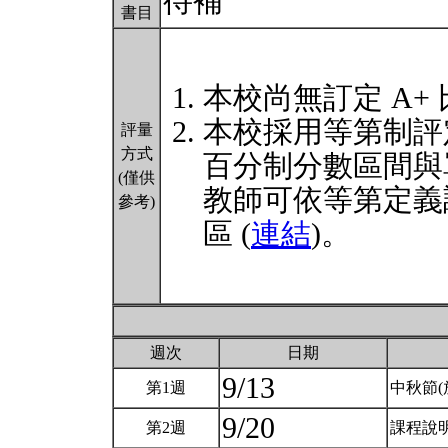
待補
書目
本校尚無訂定 A+
本校採用等第制評
評量
方式
百分制分數區間與
(僅供
教師可依等第定義
參考)
區 (
連結
)。
週次
日期
9/13
第1週
中秋節(
9/20
第2週
課程說