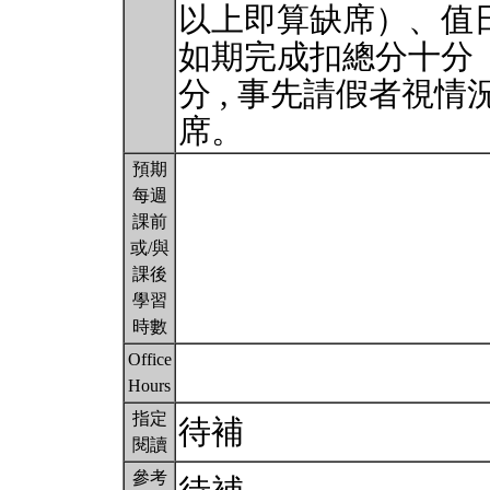
以上即算缺席）、值
如期完成扣總分十分
分 , 事先請假者視
席。
預期
每週
課前
或/與
課後
學習
時數
Office
Hours
指定
待補
閱讀
參考