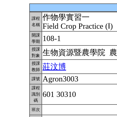
作物學實習一
課程
Field Crop Practice (Ⅰ)
名稱
開課
108-1
學期
授課
生物資源暨農學院 
對象
授課
莊汶博
教師
Agron3003
課號
課程
601 30310
識別
碼
班次