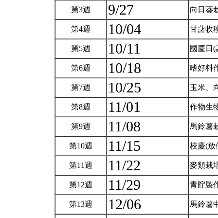
9/27
第3週
向日葵
10/04
第4週
甘藷收
10/11
第5週
國慶日(
10/18
第6週
嗜好料
10/25
第7週
玉米、
11/01
第8週
作物生
11/08
第9週
馬鈴薯
11/15
第10週
校慶(放
11/22
第11週
麥類栽
11/29
第12週
青貯製
12/06
第13週
馬鈴薯