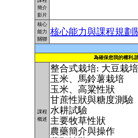
課程
簡介
影片
核心
核心能力與課程規劃
能力
關聯
為確保您我的權利,
整合式栽培: 大豆栽
玉米、馬鈴薯栽培
玉米、高粱性狀
甘蔗性狀與糖度測驗
水耕試驗
課程
主要牧草性狀
概述
農藥簡介與操作