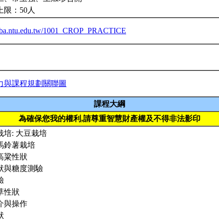
上限：50人
ceiba.ntu.edu.tw/1001_CROP_PRACTICE
力與課程規劃關聯圖
課程大綱
為確保您我的權利,請尊重智慧財產權及不得非法影印
培: 大豆栽培
馬鈴薯栽培
高粱性狀
狀與糖度測驗
驗
草性狀
介與操作
狀