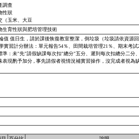
產調查
物性狀
交（玉米、大豆
物生育性狀與肥培管理技術
週輪值 值日生，請於課後恢復教室整潔，倒垃圾（垃圾請依資源
物學實習計分辦法：單元報告54％、田間栽培管理21％、期末考試2
標準：未"先"請假缺課每次扣"總分"五分、遲到每次扣總分二分
殊表現酌予加分 , 事先請假者視情況補實習操作，沒完成者視為
項目
百分比
說明