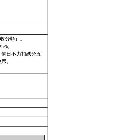
回收分類）。
5%。
、值日不力扣總分五
缺席。