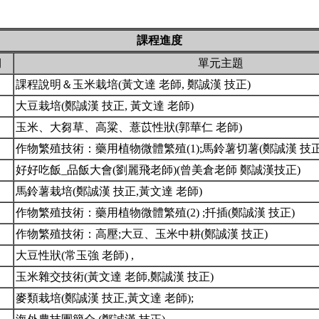
課程進度
期
單元主題
課程說明＆玉米栽培(黃文達 老師, 鄭誠漢 技正)
大豆栽培(鄭誠漢 技正, 黃文達 老師)
玉米、大芻草、高粱、薏苡性狀(郭華仁 老師)
作物繁殖技術：藥用植物微體繁殖(1);馬鈴薯切薯(鄭誠漢 技
好好吃飯_品飯大會(劉麗飛老師)(曾美倉老師 鄭誠漢技正)
馬鈴薯栽培(鄭誠漢 技正,黃文達 老師)
作物繁殖技術：藥用植物微體繁殖(2) ;扦插(鄭誠漢 技正)
作物繁殖技術：高壓;大豆、玉米中耕(鄭誠漢 技正)
大豆性狀(常玉強 老師) ,
玉米雜交技術(黃文達 老師,鄭誠漢 技正)
麥類栽培(鄭誠漢 技正,黃文達 老師);