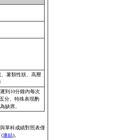
狀、薯類性狀、高壓
等
遲到10分鐘內每次
分五分、特殊表現酌
視為缺席。
與單科成績對照表僅
(
連結
)。