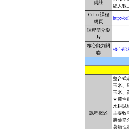
備註
總人數
Ceiba 課程
http://
網頁
課程簡介影
片
核心能力關
核心能
聯
整合式栽
玉米、
玉米、
甘蔗性
水耕試
課程概述
主要牧
農藥簡
薯類性