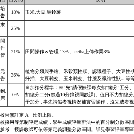
栽培
18%
玉米,大豆,馬鈴薯
報告
期末
25%
考
田間
操作
21%
田間操作＆管理 13% 、ceiba上傳作業8%
＆管
理
單元
植物分類與手繪、禾穀類性狀、認識種子、大豆性
36%
報告
扦插、大豆雜交、玉米雜交、甘蔗及纖維性狀....等
※加扣分標準：未"先"請假缺課每次扣"總分"五分、
到,
0%
扣總分二分(超過10分鐘視同缺課)、值日不力扣總
缺席
予加分 , 事先請假者視情況補實習操作，沒完成者
校尚無訂定 A+ 比例上限。
校採用等第制評定成績，學生成績評量辦法中的百分制分數區間
參考，授課教師可依等第定義調整分數區間。詳見學習評量專區 