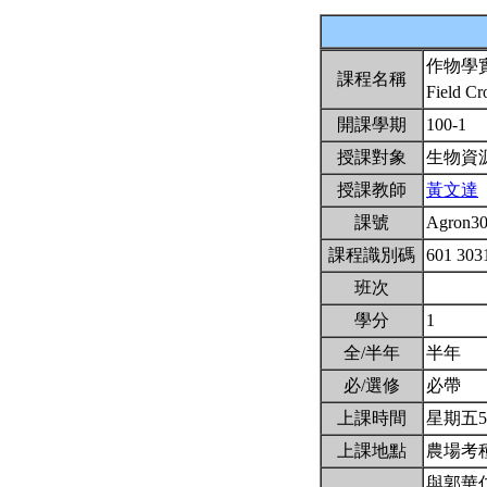
作物學
課程名稱
Field Cr
開課學期
100-1
授課對象
生物資
授課教師
黃文達
課號
Agron3
課程識別碼
601 303
班次
學分
1
全/半年
半年
必/選修
必帶
上課時間
星期五5,6
上課地點
農場考
與郭華