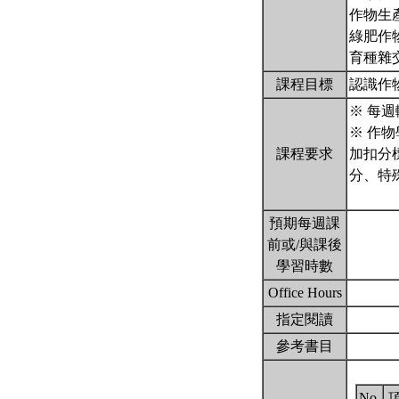
作物生
綠肥作
育種雜
課程目標
認識作
※ 每
※ 作
課程要求
加扣分
分、特
預期每週課
前或/與課後
學習時數
Office Hours
指定閱讀
參考書目
No.