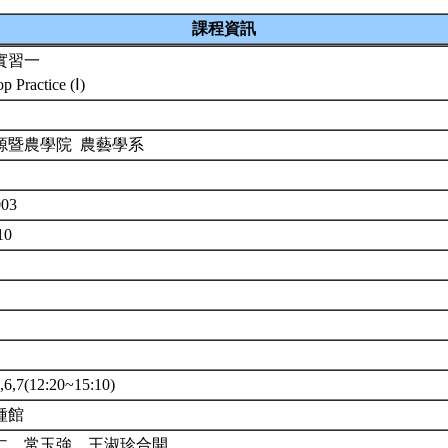
課程資訊
實習一
op Practice (Ⅰ)
源暨農學院 農藝學系
003
10
,7(12:20~15:10)
種館
仁、常玉強、王淑珍合開