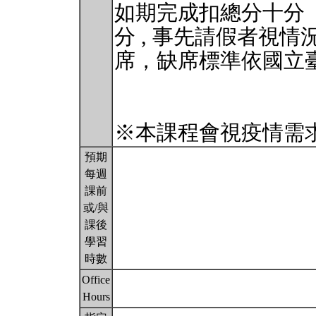
如期完成扣總分十分
分 , 事先請假者視
席，缺席標準依國立
※本課程會視疫情需
預期
每週
課前
或/與
課後
學習
時數
Office
Hours