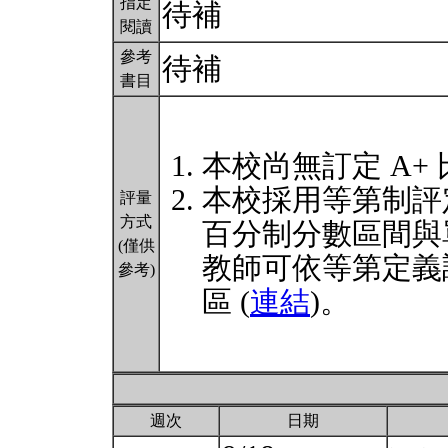
指定
待補
閱讀
參考
待補
書目
本校尚無訂定 A+
本校採用等第制評
評量
方式
百分制分數區間與
(僅供
教師可依等第定義
參考)
區 (
連結
)。
週次
日期