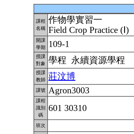
作物學實習一
課程
Field Crop Practice (Ⅰ)
名稱
開課
109-1
學期
授課
學程 永續資源學程
對象
授課
莊汶博
教師
Agron3003
課號
課程
601 30310
識別
碼
班次