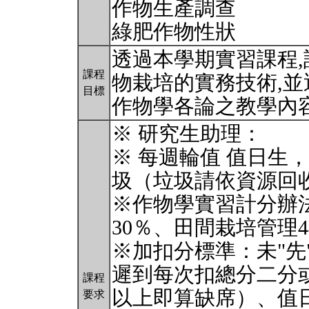
作物生產調查
綠肥作物性狀
透過本學期實習課程
課程
物栽培的實務技術,並
目標
作物學各論之教學內
※ 研究生助理：
※ 每週輪值 值日生
圾（垃圾請依資源回
※作物學實習計分辦
30％、田間栽培管理
※加扣分標準：未"先
遲到每次扣總分二分
課程
以上即算缺席）、值
要求