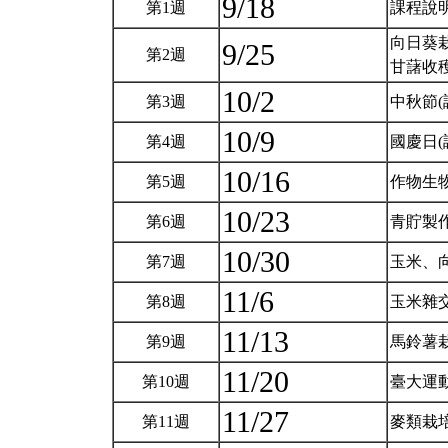
9/18
第1週
課程說
向日葵栽培
9/25
第2週
甘藷收穫(
10/2
第3週
中秋節(
10/9
第4週
國慶日(
10/16
第5週
作物生
10/23
第6週
青貯製
10/30
第7週
玉米、
11/6
第8週
玉米雜
11/13
第9週
馬鈴薯
11/20
第10週
臺大運動
11/27
第11週
麥類栽