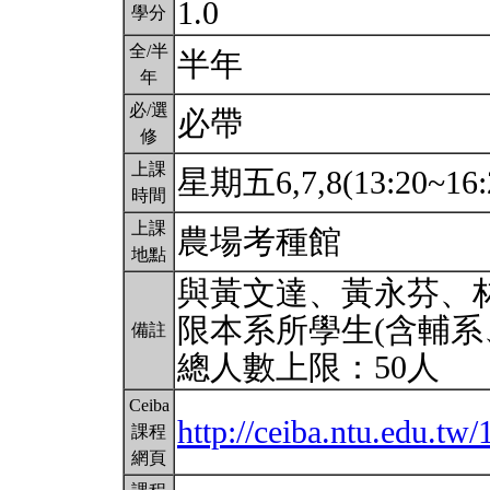
1.0
學分
全/半
半年
年
必/選
必帶
修
上課
星期五6,7,8(13:20~16:
時間
上課
農場考種館
地點
與黃文達、黃永芬、
限本系所學生(含輔系
備註
總人數上限：50人
Ceiba
http://ceiba.ntu.edu.t
課程
網頁