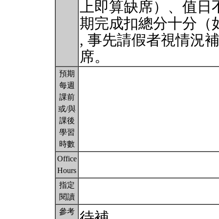
上即算缺席）、值日
期完成扣總分十分（
, 事先請假者視情況
席。
預期
每週
課前
或/與
課後
學習
時數
Office
Hours
指定
閱讀
參考
待補