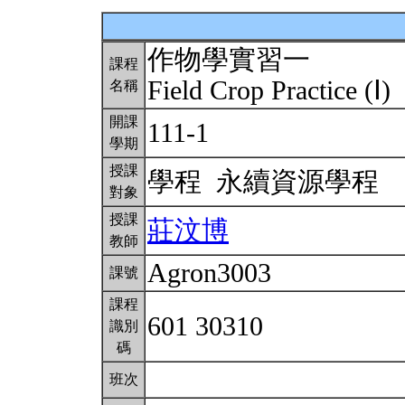
作物學實習一
課程
Field Crop Practice (Ⅰ)
名稱
開課
111-1
學期
授課
學程 永續資源學程
對象
授課
莊汶博
教師
Agron3003
課號
課程
601 30310
識別
碼
班次