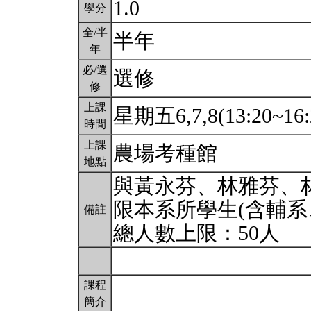
1.0
學分
全/半
半年
年
必/選
選修
修
上課
星期五6,7,8(13:20~16:
時間
上課
農場考種館
地點
與黃永芬、林雅芬、
限本系所學生(含輔系
備註
總人數上限：50人
課程
簡介