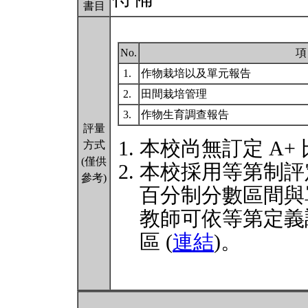
書目
No.
項
1.
作物栽培以及單元報告
2.
田間栽培管理
3.
作物生育調查報告
評量
本校尚無訂定 A+
方式
(僅供
本校採用等第制評
參考)
百分制分數區間與
教師可依等第定義
區 (
連結
)。