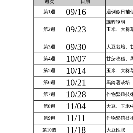
週次
日期
09/16
第1週
遇例假日補
課程說明
09/23
第2週
玉米、大芻
09/30
第3週
大豆栽培、
10/07
第4週
甘藷收穫、
10/14
第5週
玉米、大芻
10/21
第6週
馬鈴薯栽培
10/28
第7週
作物繁殖技
11/04
第8週
大豆、玉米
11/11
第9週
作物繁殖技
11/18
第10週
大豆性狀