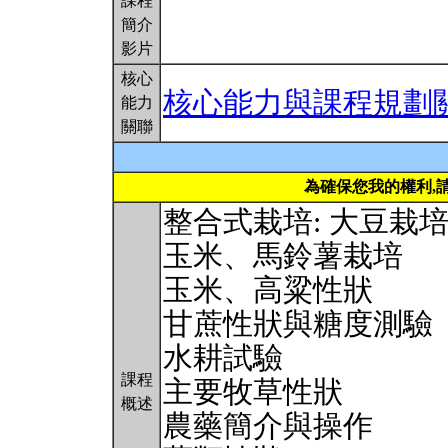
課程
簡介
影片
核心
核心能力與課程規劃
能力
關聯
為確保您我的權利,
整合式栽培: 大豆栽
玉米、馬鈴薯栽培
玉米、高粱性狀
甘蔗性狀與糖度測驗
水耕試驗
課程
主要牧草性狀
概述
農藥簡介與操作