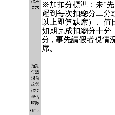
課程
※加扣分標準：未"先
要求
遲到每次扣總分二分
以上即算缺席）、值
如期完成扣總分十分
分 , 事先請假者視
席。
預期
每週
課前
或/與
課後
學習
時數
Office