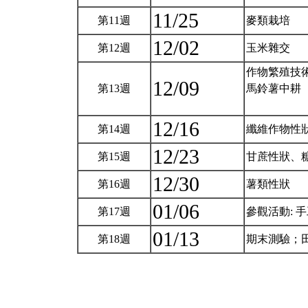
11/25
第11週
麥類栽培
12/02
第12週
玉米雜交
作物繁殖技術
12/09
第13週
馬鈴薯中耕
12/16
第14週
纖維作物性
12/23
第15週
甘蔗性狀、
12/30
第16週
薯類性狀
01/06
第17週
參觀活動: 
01/13
第18週
期末測驗；