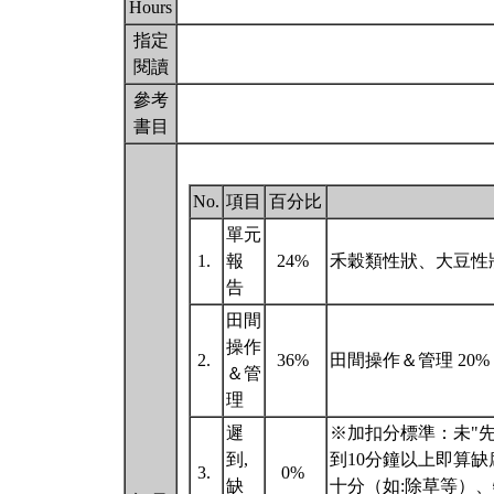
Hours
指定
閱讀
參考
書目
No.
項目
百分比
單元
1.
報
24%
禾穀類性狀、大豆性狀
告
田間
操作
2.
36%
田間操作＆管理 20% 
＆管
理
遲
※加扣分標準：未"
到,
到10分鐘以上即算
3.
0%
缺
十分（如:除草等）、