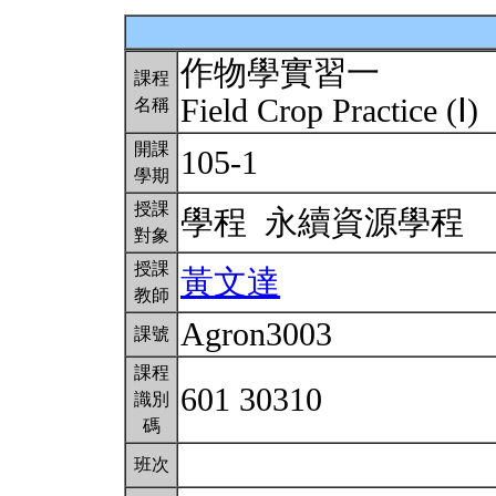
作物學實習一
課程
Field Crop Practice (Ⅰ)
名稱
開課
105-1
學期
授課
學程 永續資源學程
對象
授課
黃文達
教師
Agron3003
課號
課程
601 30310
識別
碼
班次