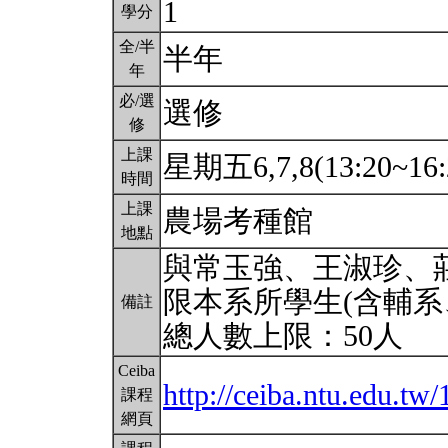
1
學分
全/半
半年
年
必/選
選修
修
上課
星期五6,7,8(13:20~16:
時間
上課
農場考種館
地點
與常玉強、王淑珍、
限本系所學生(含輔系
備註
總人數上限：50人
Ceiba
http://ceiba.ntu.edu.t
課程
網頁