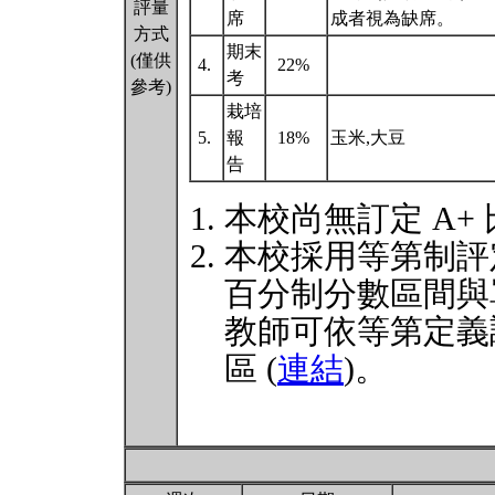
評量
席
成者視為缺席。
方式
期末
(僅供
4.
22%
考
參考)
栽培
5.
報
18%
玉米,大豆
告
本校尚無訂定 A+
本校採用等第制評
百分制分數區間與
教師可依等第定義
區 (
連結
)。