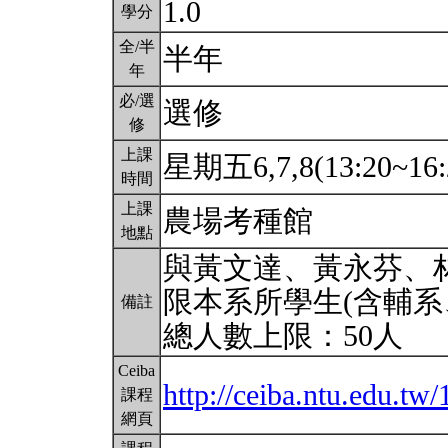
1.0
學分
全/半
半年
年
必/選
選修
修
上課
星期五6,7,8(13:20~16:
時間
上課
農場考種館
地點
與黃文達、黃永芬、
限本系所學生(含輔系
備註
總人數上限：50人
Ceiba
http://ceiba.ntu.edu.t
課程
網頁