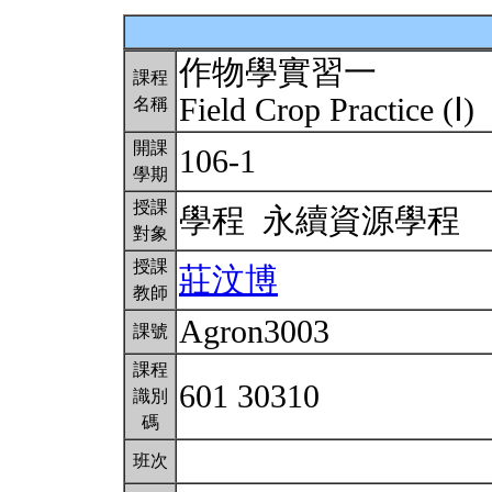
作物學實習一
課程
Field Crop Practice (Ⅰ)
名稱
開課
106-1
學期
授課
學程 永續資源學程
對象
授課
莊汶博
教師
Agron3003
課號
課程
601 30310
識別
碼
班次