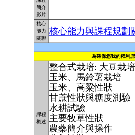
課程
簡介
影片
核心
核心能力與課程規劃
能力
關聯
為確保您我的權利,
整合式栽培: 大豆栽
玉米、馬鈴薯栽培
玉米、高粱性狀
甘蔗性狀與糖度測驗
水耕試驗
課程
主要牧草性狀
概述
農藥簡介與操作