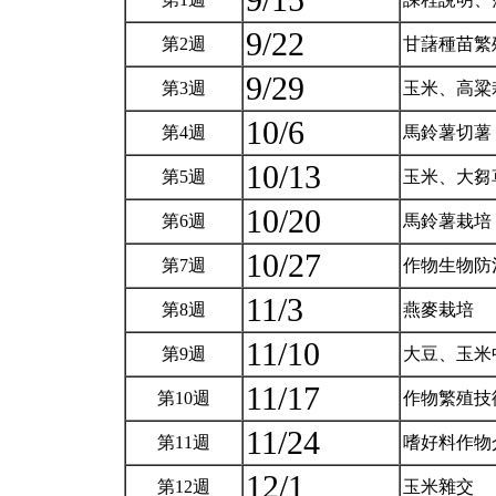
9/15
9/22
第2週
甘藷種苗繁
9/29
第3週
玉米、高粱
10/6
第4週
馬鈴薯切薯
10/13
第5週
玉米、大芻
10/20
第6週
馬鈴薯栽培
10/27
第7週
作物生物防
11/3
第8週
燕麥栽培
11/10
第9週
大豆、玉米
11/17
第10週
作物繁殖技
11/24
第11週
嗜好料作物
12/1
第12週
玉米雜交