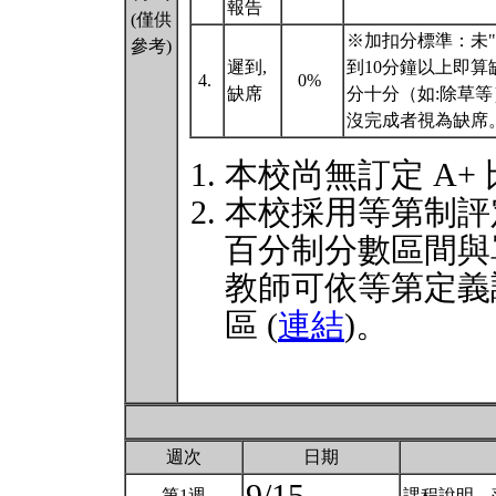
報告
(僅供
※加扣分標準：未"
參考)
遲到,
到10分鐘以上即
4.
0%
缺席
分十分（如:除草等
沒完成者視為缺席
本校尚無訂定 A+
本校採用等第制評
百分制分數區間與
教師可依等第定義
區 (
連結
)。
週次
日期
第1週
課程說明、