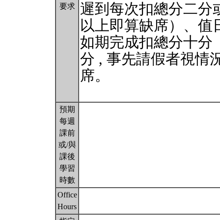
遲到每次扣總分二分
要求
以上即算缺席）、值
如期完成扣總分十分
分 , 事先請假者視
席。
預期
每週
課前
或/與
課後
學習
時數
Office
Hours