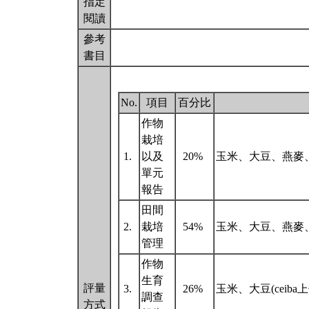
指定
閱讀
參考
書目
No.
項目
百分比
作物
栽培
1.
以及
20%
玉米、大豆、燕麥
單元
報告
田間
2.
栽培
54%
玉米、大豆、燕麥
管理
作物
生育
評量
3.
26%
玉米、大豆(ceiba
調查
方式