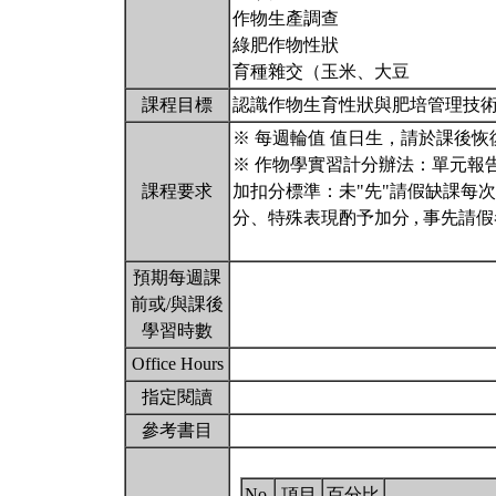
作物生產調查
綠肥作物性狀
育種雜交（玉米、大豆
課程目標
認識作物生育性狀與肥培管理技
※ 每週輪值 值日生，請於課後
※ 作物學實習計分辦法：單元報告
課程要求
加扣分標準：未"先"請假缺課每
分、特殊表現酌予加分 , 事先
預期每週課
前或/與課後
學習時數
Office Hours
指定閱讀
參考書目
No.
項目
百分比