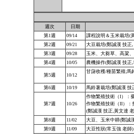
週次
日期
第1週
09/14
課程說明＆玉米栽培(黃
第2週
09/21
大豆栽培(鄭誠漢 技正,
第3週
09/28
玉米、大芻草、高粱、
第4週
10/05
農機操作(鄭誠漢 技正,
甘藷收穫/種苗繁殖;馬
第5週
10/12
第6週
10/19
馬鈴薯栽培(鄭誠漢 技正
作物繁殖技術（I）：藥用
第7週
10/26
作物繁殖技術（II）：
(鄭誠漢 技正,黃文達 
第8週
11/02
大豆、玉米中耕(鄭誠漢
第9週
11/09
大豆性狀(常玉強 老師) 