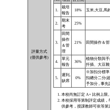
栽培
1.
18%
玉米,大豆,馬
報告
期末
2.
25%
考
田間
操作
3.
21%
田間操作＆管理 
＆管
理
評量方式
(僅供參考)
單元
植物分類與手
4.
36%
報告
扦插、大豆雜
※加扣分標準
遲到,
5.
0%
扣總分二分(
缺席
予加分 , 
本校尚無訂定 A+ 比例上限
本校採用等第制評定成績，
供參考，授課教師可依等第