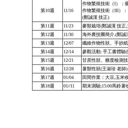
作物繁殖技術（I）：藥
第10週
11/16
作物繁殖技術（III）
(鄭誠漢 技正)
第11週
11/23
麥類栽培(鄭誠漢 技正,
第12週
11/30
海外農技團簡介,(鄭誠
第13週
12/07
纖維作物性狀、手抄紙
第14週
12/14
參觀活動: 手工書體驗
第15週
12/21
甘蔗性狀、糖度檢測技術
第16週
12/28
薯類性狀(王淑珍 老師
第17週
01/04
田間作業：大豆,玉米收
第18週
01//11
期末測驗;15:00馬鈴