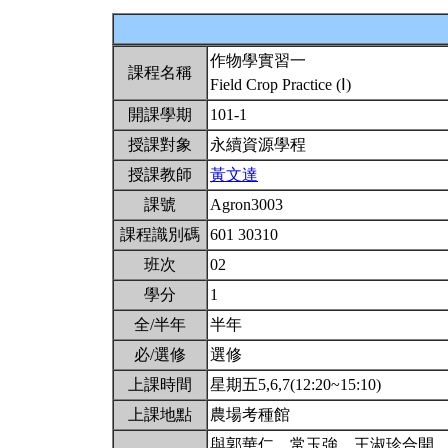
作物學實習一
課程名稱
Field Crop Practice (Ⅰ)
開課學期
101-1
授課對象
永續資源學程
授課教師
黃文達
課號
Agron3003
課程識別碼
601 30310
班次
02
學分
1
全/半年
半年
必/選修
選修
上課時間
星期五5,6,7(12:20~15:10)
上課地點
農場考種館
與郭華仁、常玉強、王淑珍合開