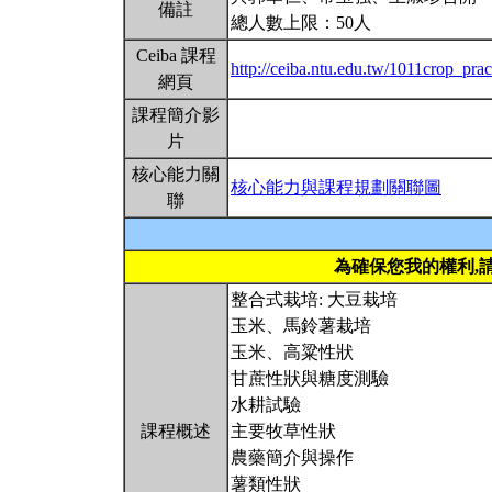
備註
總人數上限：50人
Ceiba 課程
http://ceiba.ntu.edu.tw/1011crop_pra
網頁
課程簡介影
片
核心能力關
核心能力與課程規劃關聯圖
聯
為確保您我的權利,
整合式栽培: 大豆栽培
玉米、馬鈴薯栽培
玉米、高粱性狀
甘蔗性狀與糖度測驗
水耕試驗
課程概述
主要牧草性狀
農藥簡介與操作
薯類性狀