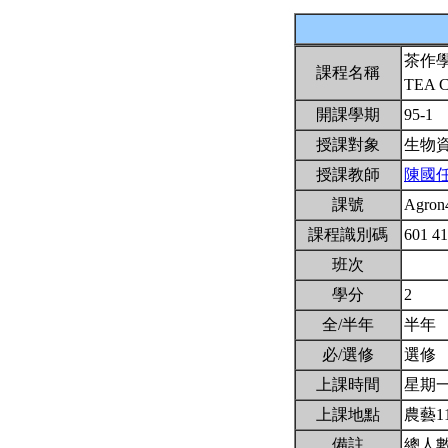
茶作
課程名稱
TEA 
開課學期
95-1
授課對象
生物
授課教師
陳國
課號
Agron
課程識別碼
601 4
班次
學分
2
全/半年
半年
必/選修
選修
上課時間
星期一6,
上課地點
農藝1
備註
總人數