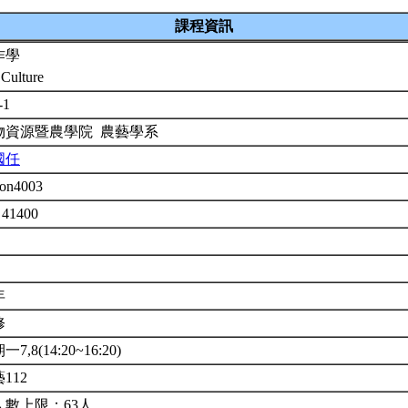
課程資訊
作學
 Culture
-1
物資源暨農學院 農藝學系
國任
on4003
 41400
年
修
7,8(14:20~16:20)
112
人數上限：63人