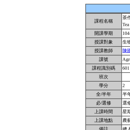
茶
課程名稱
Tea
開課學期
104
授課對象
生
授課教師
陳
課號
Agr
課程識別碼
601
班次
學分
2
全/半年
半
必/選修
選
上課時間
星期一
上課地點
農藝
備註
總