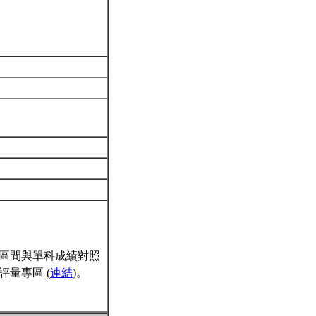
區間與單科成績對照
量專區 (
連結
)。