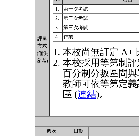
1.
第一次考試
2.
第二次考試
3.
第三次考試
4.
作業
評量
方式
本校尚無訂定 A+
(僅供
本校採用等第制評
參考)
百分制分數區間與
教師可依等第定義
區 (
連結
)。
週次
日期