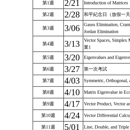
2/21
第1週
Introduction of Matrices
2/28
第2週
和平紀念日（放假一
Gauss Elimination, Cram
3/06
第3週
Jordan Elimination
Vector Spaces, Simplex
3/13
第4週
業1
3/20
第5週
Eigenvalues and Eigenvec
3/27
第6週
第一次考試
4/03
第7週
Symmetric, Orthogonal
4/10
第8週
Matrix Eigenvalue in Eco
4/17
第9週
Vector Product, Vector a
4/24
第10週
Vector Differential Calc
5/01
第11週
Line, Double, and Triple