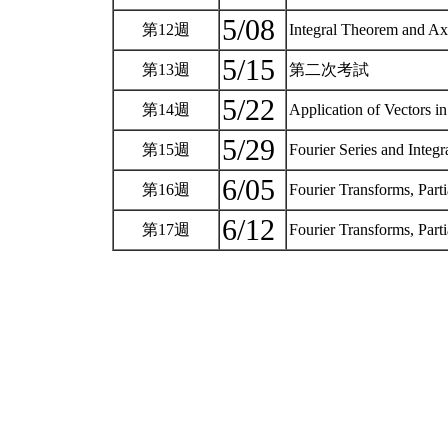
5/08
第12週
Integral Theorem and Ax
5/15
第13週
第二次考試
5/22
第14週
Application of Vectors
5/29
第15週
Fourier Series and Integr
6/05
第16週
Fourier Transforms, Parti
6/12
第17週
Fourier Transforms, Parti