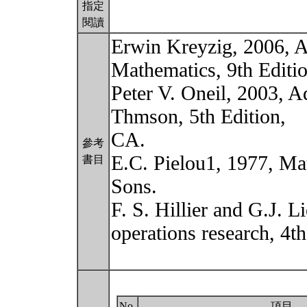
指定
閱讀
Erwin Kreyzig, 2006, 
Mathematics, 9th Editi
Peter V. Oneil, 2003, 
Thmson, 5th Edition,
CA.
參考
E.C. Pielou1, 1977, Ma
書目
Sons.
F. S. Hillier and G.J. 
operations research, 4th
No.
項目