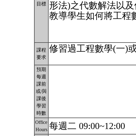
形法)之代數解法以
目標
教導學生如何將工程
修習過工程數學(一)
課程
要求
預期
每週
課前
或/與
課後
學習
時數
Office
每週二 09:00~12:00
Hours