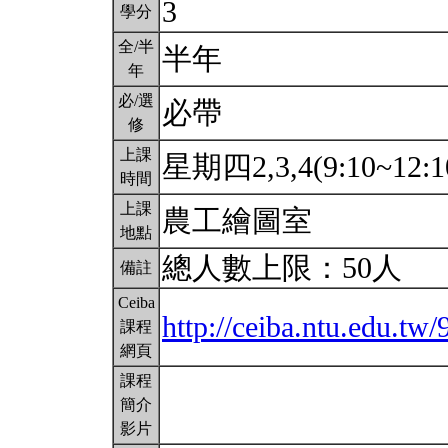
3
學分
全/半
半年
年
必/選
必帶
修
上課
星期四2,3,4(9:10~12:1
時間
上課
農工繪圖室
地點
總人數上限：50人
備註
Ceiba
http://ceiba.ntu.edu.tw
課程
網頁
課程
簡介
影片