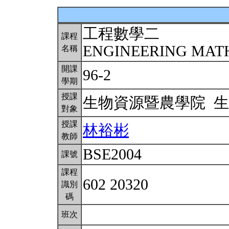
工程數學二
課程
ENGINEERING MATH
名稱
開課
96-2
學期
授課
生物資源暨農學院 
對象
授課
林裕彬
教師
BSE2004
課號
課程
602 20320
識別
碼
班次