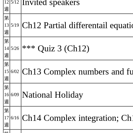
Invited speakers
12
5/12
週
第
Ch12 Partial differentail equat
13
5/19
週
第
*** Quiz 3 (Ch12)
14
5/26
週
第
Ch13 Complex numbers and funct
15
6/02
週
第
National Holiday
16
6/09
週
第
Ch14 Complex integration; Ch15
17
6/16
週