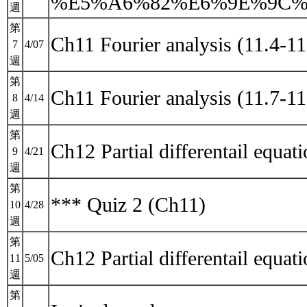
%E5%A6%82%E6%9E%9C%
週
第
Ch11 Fourier analysis (11.4-11
7
4/07
週
第
Ch11 Fourier analysis (11.7-11
8
4/14
週
第
Ch12 Partial differentail equat
9
4/21
週
第
*** Quiz 2 (Ch11)
10
4/28
週
第
Ch12 Partial differentail equat
11
5/05
週
第