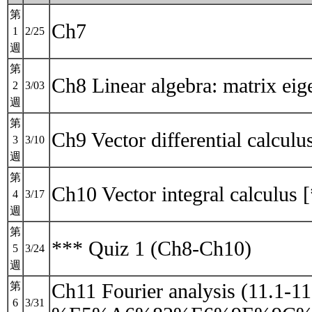
第
Ch7
1
2/25
週
第
Ch8 Linear algebra: matrix
2
3/03
週
第
Ch9 Vector differential calculu
3
3/10
週
第
Ch10 Vector integral calculus 
4
3/17
週
第
*** Quiz 1 (Ch8-Ch10)
5
3/24
週
Ch11 Fourier analysis (11.1-11
第
6
3/31