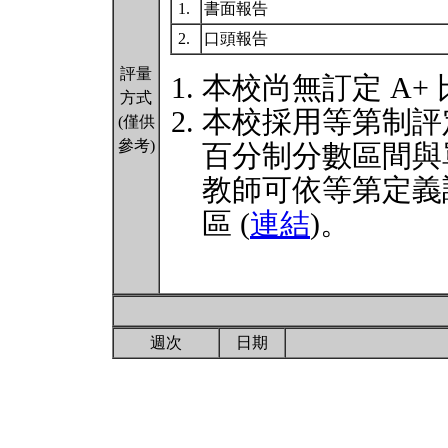
1.
書面報告
2.
口頭報告
評量
本校尚無訂定 A+
方式
本校採用等第制評
(僅供
參考)
百分制分數區間與
教師可依等第定義
區 (
連結
)。
週次
日期