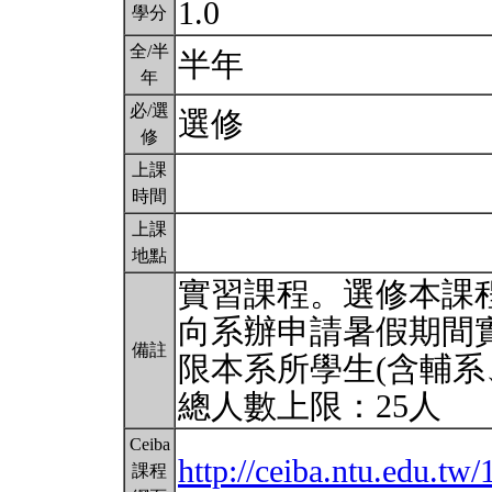
1.0
學分
全/半
半年
年
必/選
選修
修
上課
時間
上課
地點
實習課程。選修本課
向系辦申請暑假期間
備註
限本系所學生(含輔系
總人數上限：25人
Ceiba
http://ceiba.ntu.edu.t
課程