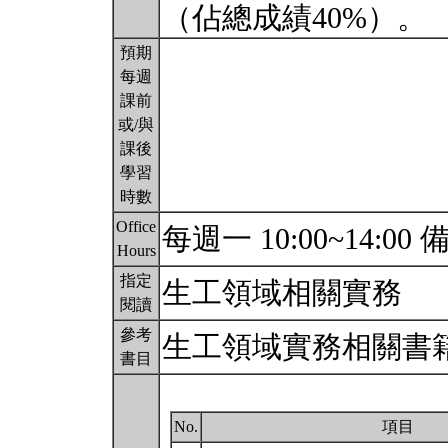
（佔總成績40%）。
預期
每週
課前
或/與
課後
學習
時數
Office
每週一 10:00~14:00
Hours
指定
生工領域相關實務
閱讀
參考
生工領域實務相關書
書目
No.
項目