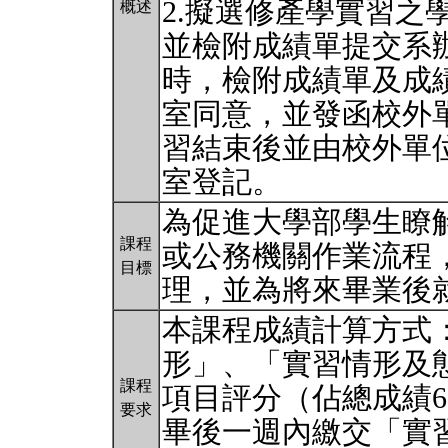
2.擬選修產學實習之
概述
並檢附成績單提交系
時，檢附成績單及成
室同意，並發函校外
習結束後並由校外單
室登記。
為促進大學部學生瞭
課程
或公務機關作業流程
目標
理，並為將來畢業後
本課程成績計算方式
形」、「實習情形及
課程
項目評分（佔總成績6
要求
畢後一週內繳交「實