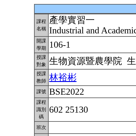
產學實習一
課程
Industrial and Academic
名稱
開課
106-1
學期
授課
生物資源暨農學院 
對象
授課
林裕彬
教師
BSE2022
課號
課程
602 25130
識別
碼
班次