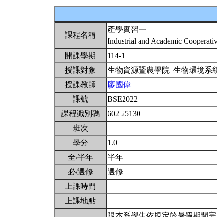
產學實習一
課程名稱
Industrial and Academic Cooperative
開課學期
114-1
授課對象
生物資源暨農學院 生物環境系
授課教師
廖國偉
課號
BSE2022
課程識別碼
602 25130
班次
學分
1.0
全/半年
半年
必/選修
選修
上課時間
上課地點
限本系學生依規定於暑假期間完