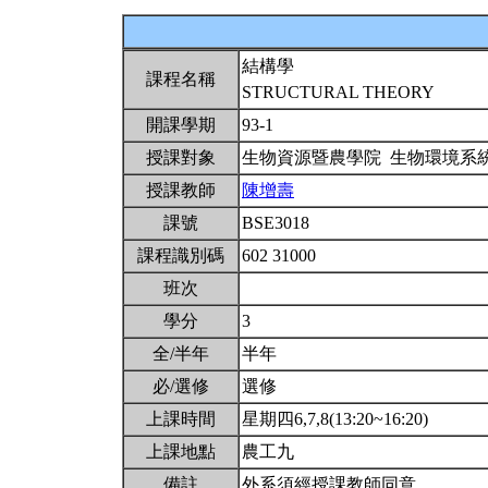
結構學
課程名稱
STRUCTURAL THEORY
開課學期
93-1
授課對象
生物資源暨農學院 生物環境系
授課教師
陳增壽
課號
BSE3018
課程識別碼
602 31000
班次
學分
3
全/半年
半年
必/選修
選修
上課時間
星期四6,7,8(13:20~16:20)
上課地點
農工九
備註
外系須經授課教師同意