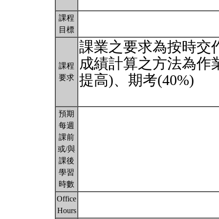
課程
目標
課業之要求為按時交
成績計算之方法為作業(
課程
提高)、期考(40%)
要求
預期
每週
課前
或/與
課後
學習
時數
Office
Hours