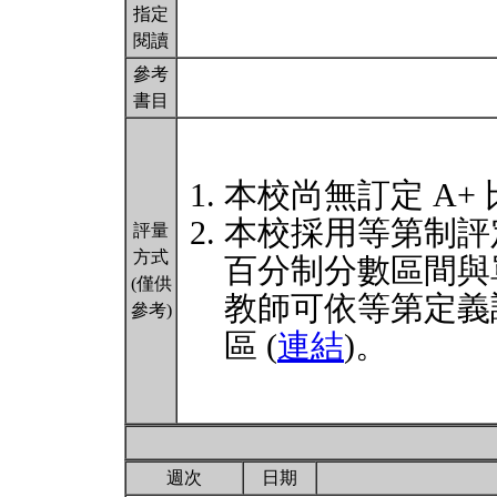
指定
閱讀
參考
書目
本校尚無訂定 A+
本校採用等第制評
評量
方式
百分制分數區間與
(僅供
教師可依等第定義
參考)
區 (
連結
)。
週次
日期