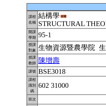
結構學
課程
STRUCTURAL THE
名稱
開課
95-1
學期
授課
生物資源暨農學院 
對象
授課
陳增壽
教師
BSE3018
課號
課程
602 31000
識別
碼
班次