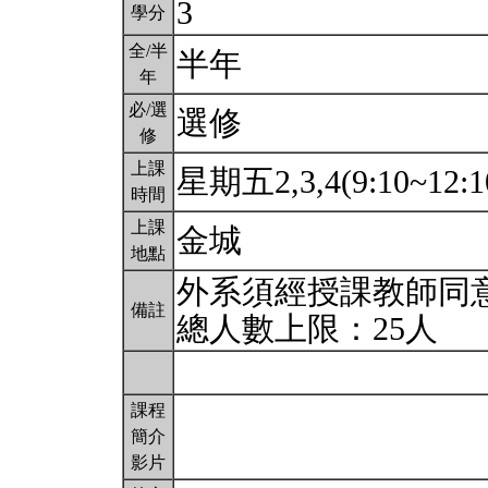
3
學分
全/半
半年
年
必/選
選修
修
上課
星期五2,3,4(9:10~12:1
時間
上課
金城
地點
外系須經授課教師同
備註
總人數上限：25人
課程
簡介
影片