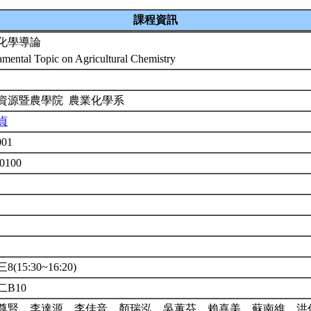
課程資訊
化學導論
mental Topic on Agricultural Chemistry
1
資源暨農學院 農業化學系
貞
001
20100
(15:30~16:20)
二B10
尊賢、李達源、李佳音、顏瑞泓、吳蕙芬、賴喜美、蘇南維、洪