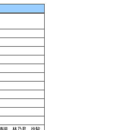
傳揚、林乃君、徐駿