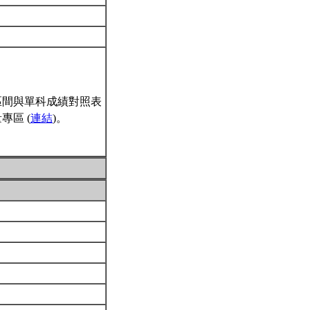
區間與單科成績對照表
區 (
連結
)。