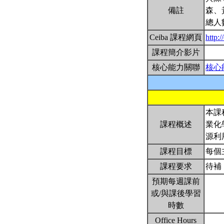
備註
森、
總人
Ceiba 課程網頁
http:
課程簡介影片
核心能力關聯
核心
本課
課程概述
業化
源利
課程目標
每個
課程要求
待補
預期每週課前
或/與課後學習
時數
Office Hours