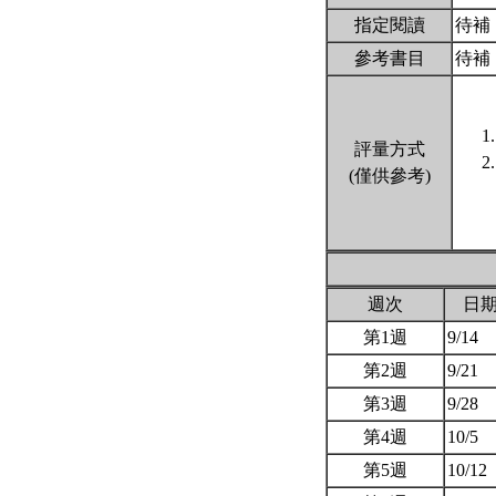
指定閱讀
待補
參考書目
待補
評量方式
(僅供參考)
週次
日
第1週
9/14
第2週
9/21
第3週
9/28
第4週
10/5
第5週
10/12