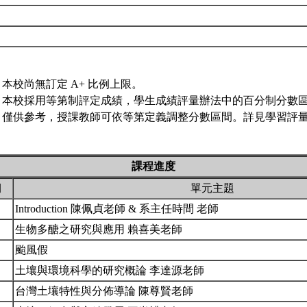
本校尚無訂定 A+ 比例上限。
本校採用等第制評定成績，學生成績評量辦法中的百分制分數
僅供參考，授課教師可依等第定義調整分數區間。詳見學習評量專
課程進度
期
單元主題
Introduction 陳佩貞老師 & 系主任時間 老師
生物多醣之研究與應用 賴喜美老師
颱風假
土壤與環境科學的研究概論 李達源老師
台灣土壤特性與分佈導論 陳尊賢老師