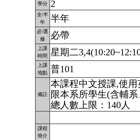
2
學分
全/半
半年
年
必/選
必帶
修
上課
星期二3,4(10:20~12:1
時間
上課
普101
地點
本課程中文授課,使
限本系所學生(含輔系
備註
總人數上限：140人
課程
簡介