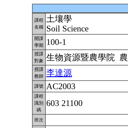
土壤學
課程
Soil Science
名稱
開課
100-1
學期
授課
生物資源暨農學院 
對象
授課
李達源
教師
AC2003
課號
課程
603 21100
識別
碼
班次