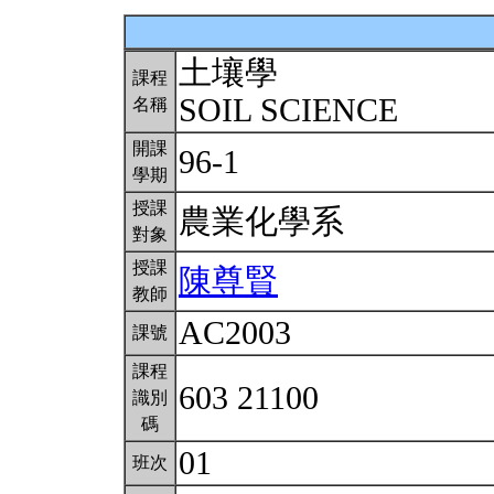
土壤學
課程
SOIL SCIENCE
名稱
開課
96-1
學期
授課
農業化學系
對象
授課
陳尊賢
教師
AC2003
課號
課程
603 21100
識別
碼
01
班次