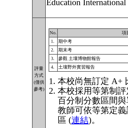
Education Internati
No.
項
1.
期中考
2.
期末考
3.
參觀 土壤博物館報告
4.
土壤野外實習報告
評量
方式
本校尚無訂定 A+
(僅供
本校採用等第制評
參考)
百分制分數區間與
教師可依等第定義
區 (
連結
)。