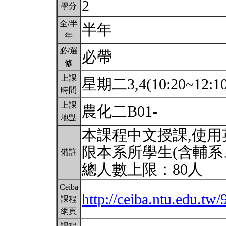
2
學分
全/半
半年
年
必/選
必帶
修
上課
星期二3,4(10:20~12:1
時間
上課
農化二B01-
地點
本課程中文授課,使
限本系所學生(含輔系
備註
總人數上限：80人
Ceiba
http://ceiba.ntu.edu.tw/
課程
網頁