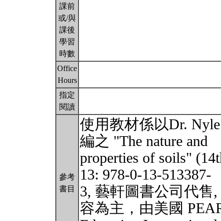
課前
或/與
課後
學習
時數
Office
Hours
指定
閱讀
使用教材係以Dr. Nyle C. 
編之 "The nature and
properties of soils" (1
13: 978-0-13-513387-
參考
3, 藝軒圖書公司代售, 團
書目
容為主，由美國 PEAR