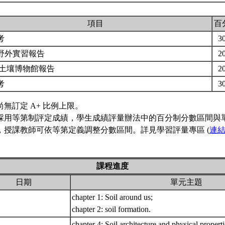
項目
百
考
3
野外實習報告
2
 土壤博物館報告
2
考
3
尚無訂定 A+ 比例上限。
採用等第制評定成績，學生成績評量辦法中的百分制分數區間與
，授課教師可依等第定義調整分數區間。詳見學習評量專區 (
連
課程進度
日期
單元主題
chapter 1: Soil around us;
chapter 2: soil formation.
chapter 4: Soil architecture and physical proper