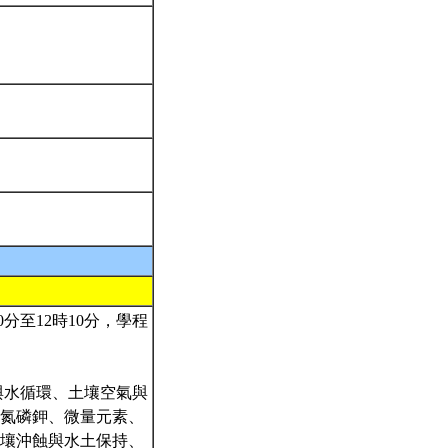
分至12時10分，學程
與水循環、土壤空氣與
氮磷鉀、微量元素、
壤沖蝕與水土保持、