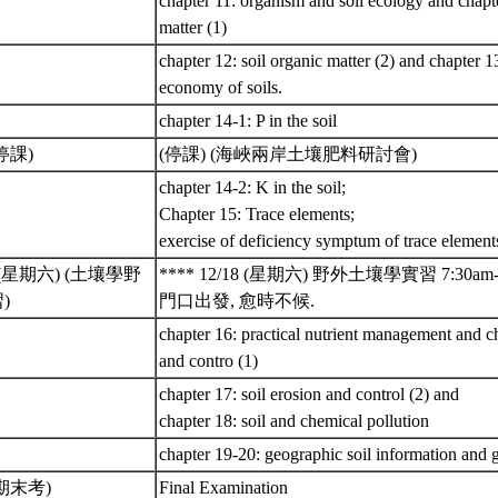
chapter 11: organism and soil ecology and chapte
matter (1)
chapter 12: soil organic matter (2) and chapter 1
economy of soils.
chapter 14-1: P in the soil
(停課)
(停課) (海峽兩岸土壤肥料研討會)
chapter 14-2: K in the soil;
Chapter 15: Trace elements;
exercise of deficiency symptum of trace elements
8 (星期六) (土壤學野
**** 12/18 (星期六) 野外土壤學實習 7:30am-
)
門口出發, 愈時不候.
chapter 16: practical nutrient management and ch
and contro (1)
chapter 17: soil erosion and control (2) and
chapter 18: soil and chemical pollution
chapter 19-20: geographic soil information and g
 (期末考)
Final Examination