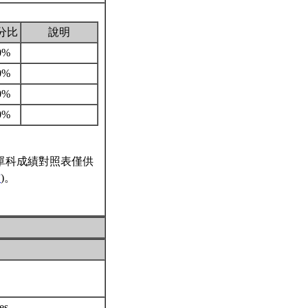
分比
說明
0%
0%
0%
0%
單科成績對照表僅供
結
)。
ties