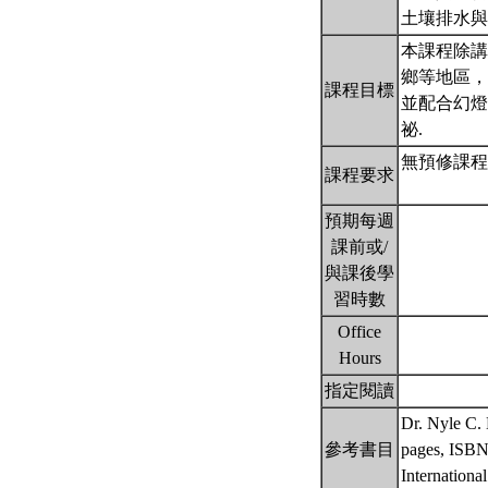
土壤排水
本課程除講
鄉等地區，
課程目標
並配合幻燈
祕.
無預修課程
課程要求
預期每週
課前或/
與課後學
習時數
Office
Hours
指定閱讀
Dr. Nyle C.
參考書目
pages, I
Internati