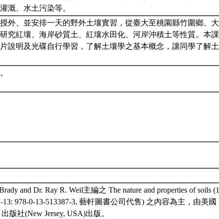
與灌溉、水土污染等。
授外、並安排一天的野外土壤實習，從臺大至桃園縣竹圍鄉、大
研究紅壤、海岸砂質土、紅壤水田化、河岸沖積土等性質。本課
片說明及光碟自行學習，了解土壤學之基本概念，讓同學了解土
。
 Brady and Dr. Ray R. Weil主編之 The nature and properties of soils (14
SBN-13: 978-0-13-513387-3, 藝軒圖書公司代售) 之內容為主，由美國 P
onal 出版社(New Jersey, USA)出版。