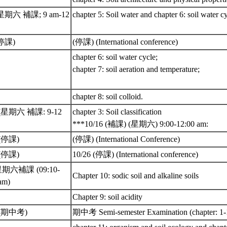
(星期六 補課; 9 am-12
chapter 5: Soil water and chapter 6: soil water c
(停課)
(停課) (International conference)
chapter 6: soil water cycle;
chapter 7: soil aeration and temperature;
chapter 8: soil colloid.
 (星期六 補課: 9-12
chapter 3: Soil classification
***10/16 (補課) (星期六) 9:00-12:00 am:
 (停課)
(停課) (International Conference)
 (停課)
10/26 (停課) (International conference)
 星期六補課 (09:10-
Chapter 10: sodic soil and alkaline soils
 am)
Chapter 9: soil acidity
9 (期中考)
期中考 Semi-semester Examination (chapter: 1