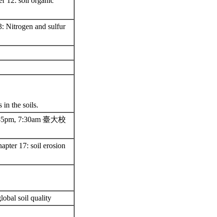
r 12: soil organic
3: Nitrogen and sulfur
 in the soils.
5pm, 7:30am 臺大校
apter 17: soil erosion
lobal soil quality