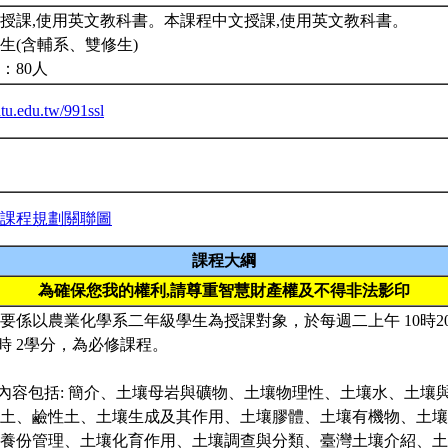
授課,使用英文教科書。本課程中文授課,使用英文教科書。
生(含輔系、雙修生)
：80人
ntu.edu.tw/991ssl
課程規劃關聯圖
課程大綱
為確保您我的權利,請尊重智慧財產權及不得非法影印
程主要係以農業化學系二年級學生為授課對象，於每週二上午 10時20
小時 2學分，為必修課程。
課內容包括: 簡介、土壤母岩與礦物、土壤物理性、土壤水、土壤
土、鹼性土、土壤生成及其作用、土壤膠體、土壤有機物、土壤
養份管理、土壤化育作用、土壤調查與分類、臺灣土壤介紹、土