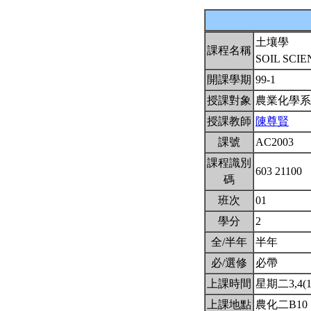
土壤學
課程名稱
SOIL SCI
開課學期
99-1
授課對象
農業化學
授課教師
陳尊賢
課號
AC2003
課程識別
603 21100
碼
班次
01
學分
2
全/半年
半年
必/選修
必帶
上課時間
星期二3,4(10
上課地點
農化二B10