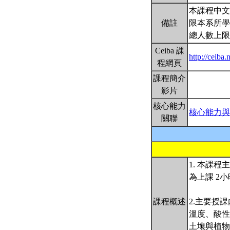
本課程中文
備註
限本系所學
總人數上限
Ceiba 課
http://ceiba.
程網頁
課程簡介
影片
核心能力
核心能力與
關聯
1. 本課
為上課 2
課程概述
2.主要授
溫度、酸性
土壤與植物