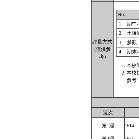
No.
1.
期中
2.
土壤
評量方式
3.
參觀
(僅供參
4.
期末
考)
本校
本校
參考
週次
第1週
9/14
第2週
9/21