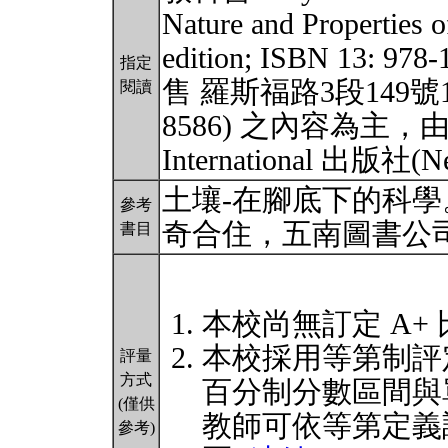
Nature and Properties o
edition; ISBN 13: 
指定
售 羅斯福路3段149號10樓之2
閱讀
8586) 之內容為主，由美國
International 出版社(
土壤-在腳底下的科學
參考
奇合住，五南圖書公
書目
本校尚無訂定 A+
本校採用等第制評
評量
方式
百分制分數區間與
(僅供
教師可依等第定義
參考)