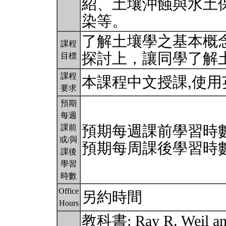
紹、土壤沖蝕與水土
染等。
了解土壤學之基本概
課程
探討上，讓同學了解
目標
課程
本課程中文授課,使
要求
預期
每週
預期每週課前學習時數
課前
或/與
預期每周課後學習時數
課後
學習
時數
Office
另約時間
Hours
教科書: Ray R. Weil a