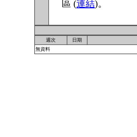
區 (
連結
)。
週次
日期
無資料