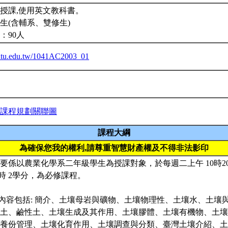
授課,使用英文教科書。
生(含輔系、雙修生)
：90人
a.ntu.edu.tw/1041AC2003_01
課程規劃關聯圖
課程大綱
為確保您我的權利,請尊重智慧財產權及不得非法影印
程主要係以農業化學系二年級學生為授課對象，於每週二上午 10時20
小時 2學分，為必修課程。
課內容包括: 簡介、土壤母岩與礦物、土壤物理性、土壤水、土壤
土、鹼性土、土壤生成及其作用、土壤膠體、土壤有機物、土壤
養份管理、土壤化育作用、土壤調查與分類、臺灣土壤介紹、土