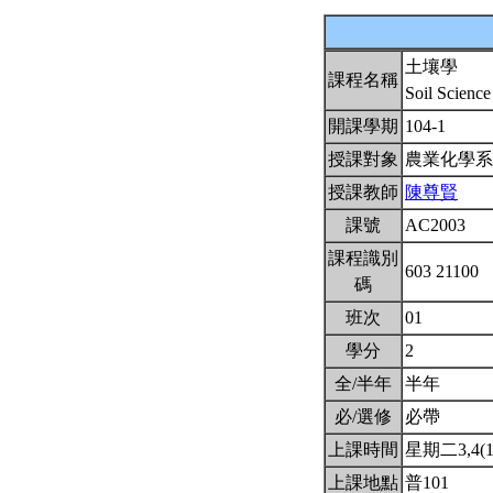
土壤學
課程名稱
Soil Scienc
開課學期
104-1
授課對象
農業化學
授課教師
陳尊賢
課號
AC2003
課程識別
603 21100
碼
班次
01
學分
2
全/半年
半年
必/選修
必帶
上課時間
星期二3,4(10
上課地點
普101