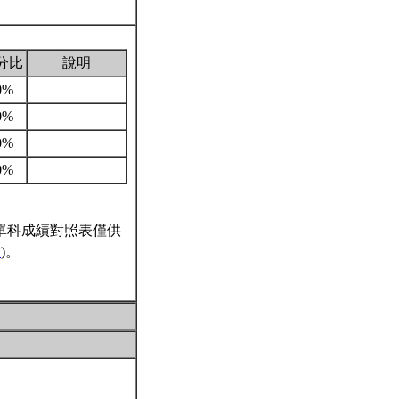
分比
說明
0%
0%
0%
0%
單科成績對照表僅供
結
)。