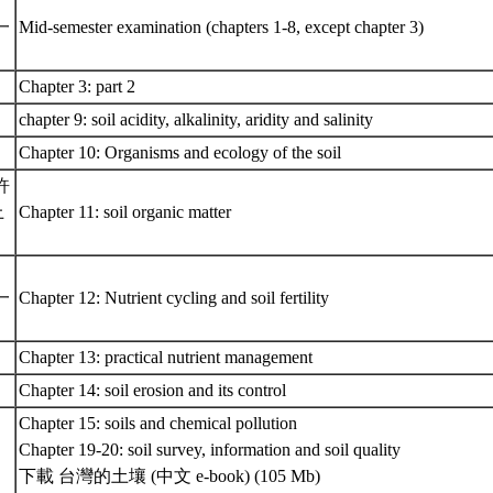
一
Mid-semester examination (chapters 1-8, except chapter 3)
Chapter 3: part 2
chapter 9: soil acidity, alkalinity, aridity and salinity
Chapter 10: Organisms and ecology of the soil
(許
上
Chapter 11: soil organic matter
一
Chapter 12: Nutrient cycling and soil fertility
Chapter 13: practical nutrient management
Chapter 14: soil erosion and its control
Chapter 15: soils and chemical pollution
Chapter 19-20: soil survey, information and soil quality
下載 台灣的土壤 (中文 e-book) (105 Mb)