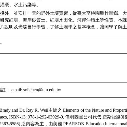
與灌溉、水土污染等。
授外、並安排一天的野外土壤實習，從臺大至桃園縣竹圍鄉、大
研究紅壤、海岸砂質土、紅壤水田化、河岸沖積土等性質。本課
片說明及光碟自行學習，了解土壤學之基本概念，讓同學了解土
。
email: soilchen@ntu.edu.tw
Brady and Dr. Ray R. Weil主編之 Elements of the Nature and Properties 
 pages, ISBN-13: 978-1-292-03929-9, 偉明圖書公司代售 羅斯福路3段
, 2363-8586) 之內容為主，由美國 PEARSON Education Internationa