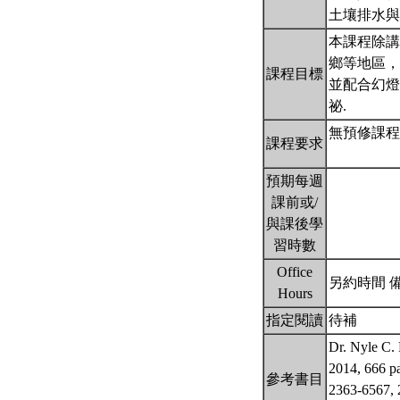
土壤排水
本課程除講
鄉等地區，
課程目標
並配合幻燈
祕.
無預修課程
課程要求
預期每週
課前或/
與課後學
習時數
Office
另約時間 備註： 
Hours
指定閱讀
待補
Dr. Nyle C. 
2014, 666
參考書目
2363-6567