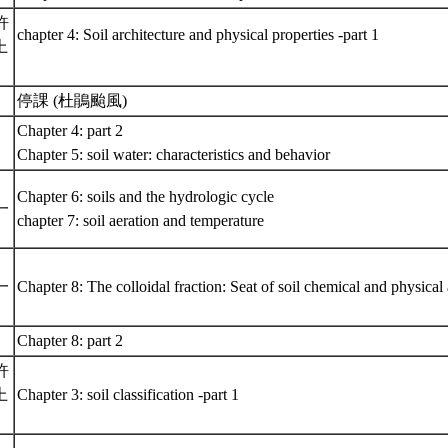
(許
chapter 4: Soil architecture and physical properties -part 1
上
停課 (杜鵑颱風)
Chapter 4: part 2
Chapter 5: soil water: characteristics and behavior
Chapter 6: soils and the hydrologic cycle
一
chapter 7: soil aeration and temperature
一
Chapter 8: The colloidal fraction: Seat of soil chemical and physical 
Chapter 8: part 2
(許
上
Chapter 3: soil classification -part 1