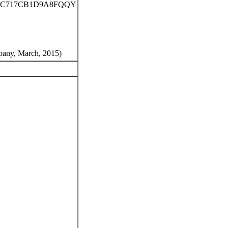
1BE9AC717CB1D9A8FQQY
pany, March, 2015)