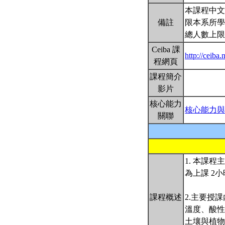
本課程中文
備註
限本系所學
總人數上限
Ceiba 課
http://ceib
程網頁
課程簡介
影片
核心能力
核心能力與
關聯
1. 本課
為上課 2
課程概述
2.主要授
溫度、酸性
土壤與植物