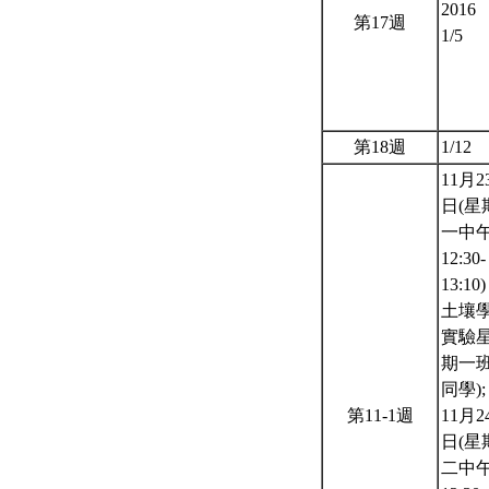
2016
第17週
1/5
第18週
1/12
11月2
日(星
一中
12:30-
13:10)
土壤
實驗
期一
同學);
第11-1週
11月2
日(星
二中