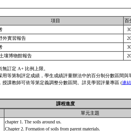
。
項目
百
考
3
野外實習報告
2
考
3
 土壤博物館報告
2
尚無訂定 A+ 比例上限。
採用等第制評定成績，學生成績評量辦法中的百分制分數區間與
，授課教師可依等第定義調整分數區間。詳見學習評量專區 (
連
課程進度
單元主題
chapter 1. The soils around us.
Chapter 2. Formation of soils from parent materials.