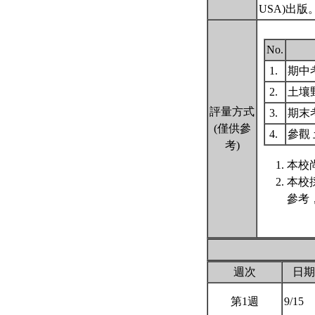
USA)出版
No.
1.
期中
2.
土壤
評量方式
3.
期末
(僅供參
4.
參觀
考)
本校
本校
參考
週次
日期
第1週
9/15