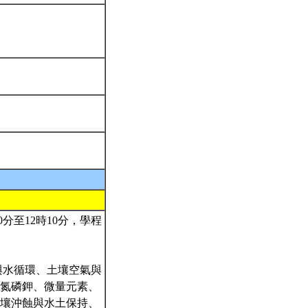
分至12時10分，學程
與水循環、土壤空氣與
氮磷鉀、微量元素、
壤沖蝕與水土保持、