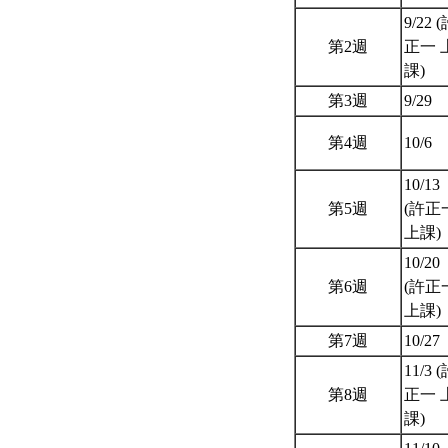
9/22 
第2週
正一 
課)
第3週
9/29
第4週
10/6
10/13
第5週
(許正
上課)
10/20
第6週
(許正
上課)
第7週
10/27
11/3 
第8週
正一 
課)