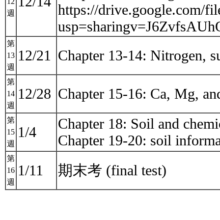
12/14
12
https://drive.google.c
週
usp=sharingv=J6ZvfsAU
第
12/21
Chapter 13-14: Nitrogen, s
13
週
第
12/28
Chapter 15-16: Ca, Mg, and
14
週
Chapter 18: Soil and chemic
第
1/4
15
Chapter 19-20: soil informa
週
第
1/11
期末考 (final test)
16
週