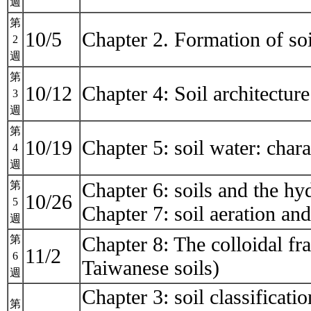
週
第
10/5
Chapter 2. Formation of so
2
週
第
10/12
Chapter 4: Soil architectur
3
週
第
10/19
Chapter 5: soil water: char
4
週
Chapter 6: soils and the hy
第
10/26
5
Chapter 7: soil aeration an
週
Chapter 8: The colloidal fra
第
11/2
6
Taiwanese soils)
週
Chapter 3: soil classificat
第