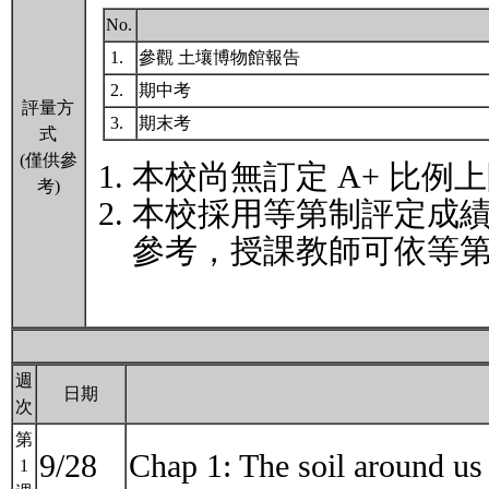
No.
1.
參觀 土壤博物館報告
2.
期中考
評量方
3.
期末考
式
(僅供參
本校尚無訂定 A+ 比例
考)
本校採用等第制評定成
參考，授課教師可依等第
週
日期
次
第
9/28
Chap 1: The soil ar
1