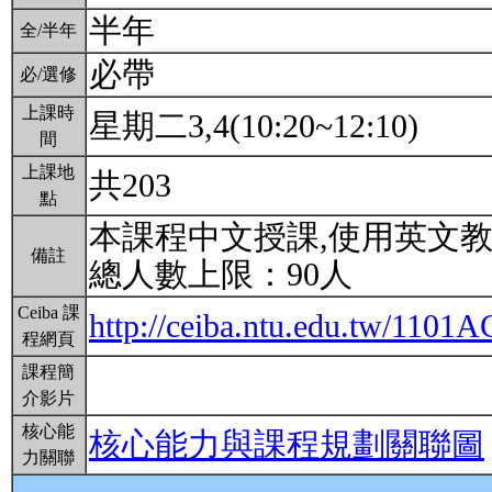
半年
全/半年
必帶
必/選修
上課時
星期二3,4(10:20~12:10)
間
上課地
共203
點
本課程中文授課,使用英文
備註
總人數上限：90人
Ceiba 課
http://ceiba.ntu.edu.tw/1101
程網頁
課程簡
介影片
核心能
核心能力與課程規劃關聯圖
力關聯