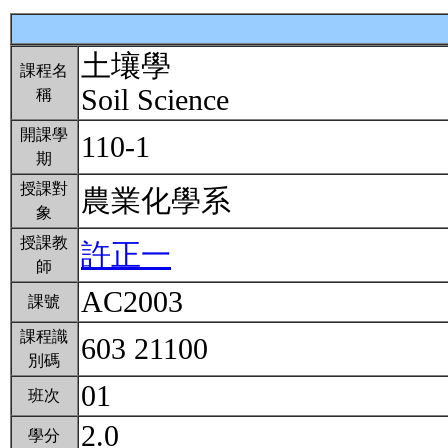
土壤學
課程名
Soil Science
稱
開課學
110-1
期
授課對
農業化學系
象
授課教
許正一
師
AC2003
課號
課程識
603 21100
別碼
01
班次
2.0
學分