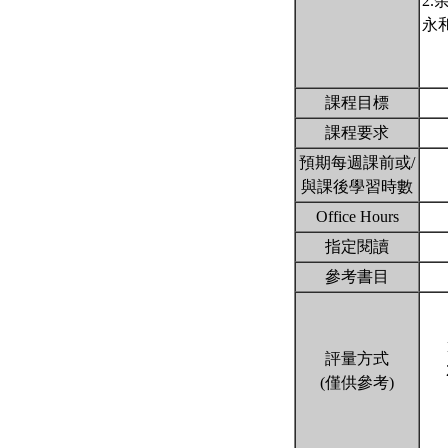
2
永
課程目標
課程要求
預期每週課前或/
與課後學習時數
Office Hours
指定閱讀
參考書目
評量方式
(僅供參考)