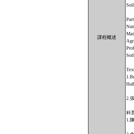
Soil
Part
Nutr
Main
課程概述
Agri
Pro
Soil
Tex
1.Br
Hal
2
科
1