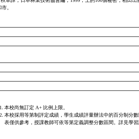
.余秋華譯，日本林業技術協會編，1999，土的100個秘密，稻田
和市。
本校尚無訂定 A+ 比例上限。
本校採用等第制評定成績，學生成績評量辦法中的百分制分數
表僅供參考，授課教師可依等第定義調整分數區間。詳見學習評