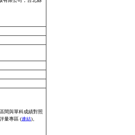
出版有限公司，台北縣
區間與單科成績對照
量專區 (
連結
)。