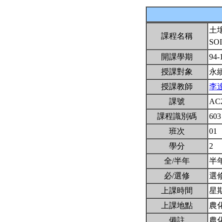
土
課程名稱
SO
開課學期
94-
授課對象
永
授課教師
李
課號
AC
課程識別碼
603
班次
01
學分
2
全/半年
半
必/選修
選
上課時間
星期二
上課地點
農
備註
農