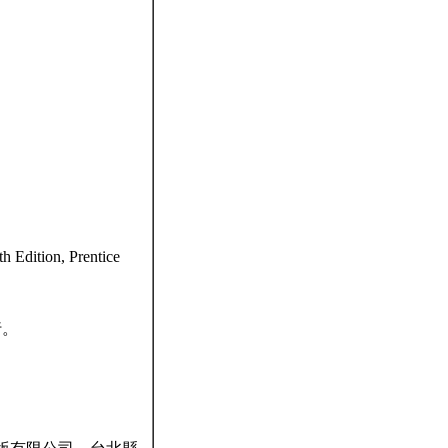
h Edition, Prentice
行。
。