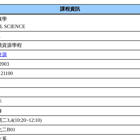
課程資訊
壤學
IL SCIENCE
1
續資源學程
達源
2003
 21100
年
修
3,4(10:20~12:10)
化二B01
化系