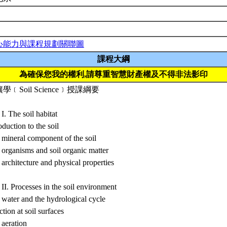
心能力與課程規劃關聯圖
課程大綱
為確保您我的權利,請尊重智慧財產權及不得非法影印
學﹝Soil Science﹞授課綱要
 I. The soil habitat
oduction to the soil
 mineral component of the soil
 organisms and soil organic matter
 architecture and physical properties
 II. Processes in the soil environment
 water and the hydrological cycle
tion at soil surfaces
 aeration