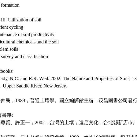
 formation
 III. Utilization of soil
ient cycling
tenance of soil productivity
cultural chemicals and the soil
blem soils
 survey and classification
tbooks:
ady, N.C. and R.R. Weil. 2002. The Nature and Properties of Soils, 13t
l, Upper Saddle River, New Jersey.
.張仲民，1989，普通土壤學。國立編譯館主編，茂昌圖書公司發
普書籍:
.陳尊賢、許正一，2002，台灣的土壤，遠足文化，台北縣新店市