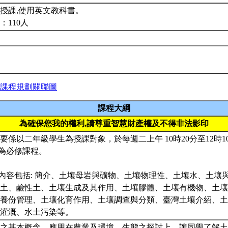
授課,使用英文教科書。
：110人
課程規劃關聯圖
課程大綱
為確保您我的權利,請尊重智慧財產權及不得非法影印
程主要係以二年級學生為授課對象，於每週二上午 10時20分至12時1
，為必修課程。
課內容包括: 簡介、土壤母岩與礦物、土壤物理性、土壤水、土壤
土、鹼性土、土壤生成及其作用、土壤膠體、土壤有機物、土壤
養份管理、土壤化育作用、土壤調查與分類、臺灣土壤介紹、土
與灌溉、水土污染等。
之基本概念，應用在農業及環境、生態之探討上，讓同學了解土