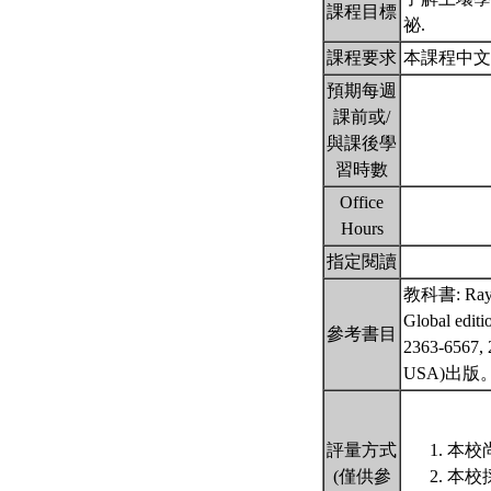
課程目標
祕.
課程要求
本課程中文
預期每週
課前或/
與課後學
習時數
Office
Hours
指定閱讀
教科書: Ray R.
Global ed
參考書目
2363-6567
USA)出版
評量方式
本校
(僅供參
本校