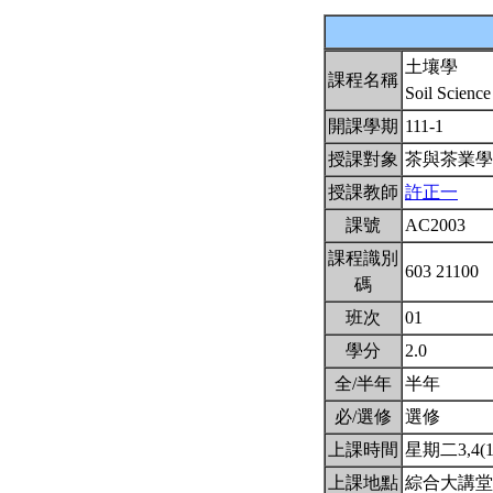
土壤學
課程名稱
Soil Scienc
開課學期
111-1
授課對象
茶與茶業
授課教師
許正一
課號
AC2003
課程識別
603 21100
碼
班次
01
學分
2.0
全/半年
半年
必/選修
選修
上課時間
星期二3,4(10
上課地點
綜合大講