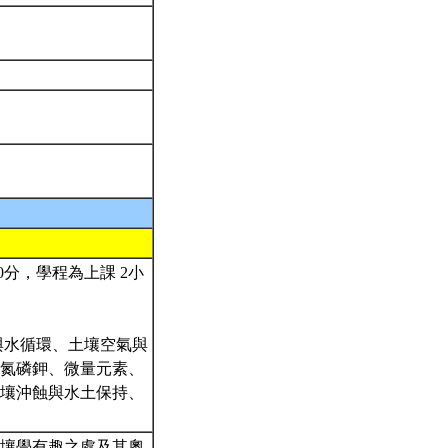
0分，學程為上課 2小
與水循環、土壤空氣與
氮磷鉀、微量元素、
壤沖蝕與水土保持、
壤學有趣之處及其奧