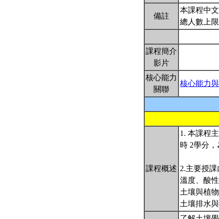
本課程中文
備註
總人數上限
課程簡介
影片
核心能力
核心能力與
關聯
1. 本課
時 2學分
課程概述
2.主要授
溫度、酸性
土壤與植物
土壤排水
了解土壤學