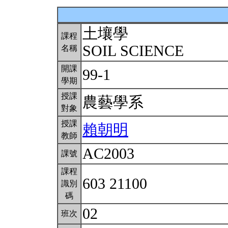
土壤學
課程
SOIL SCIENCE
名稱
開課
99-1
學期
授課
農藝學系
對象
授課
賴朝明
教師
AC2003
課號
課程
603 21100
識別
碼
02
班次