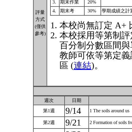
3.
期末作業
20%
4.
期末考
30%
學期成績之計
評量
方式
本校尚無訂定 A+
(僅供
本校採用等第制評
參考)
百分制分數區間與
教師可依等第定義
區 (
連結
)。
週次
日期
9/14
第1週
1 The soils around us
9/21
第2週
2 Formation of soils f