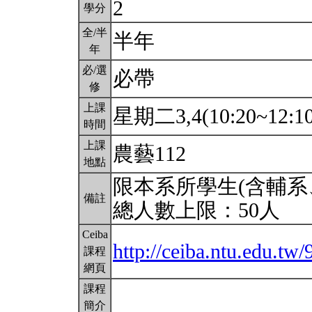
2
學分
全/半
半年
年
必/選
必帶
修
上課
星期二3,4(10:20~12:1
時間
上課
農藝112
地點
限本系所學生(含輔系
備註
總人數上限：50人
Ceiba
http://ceiba.ntu.edu.tw/
課程
網頁
課程
簡介