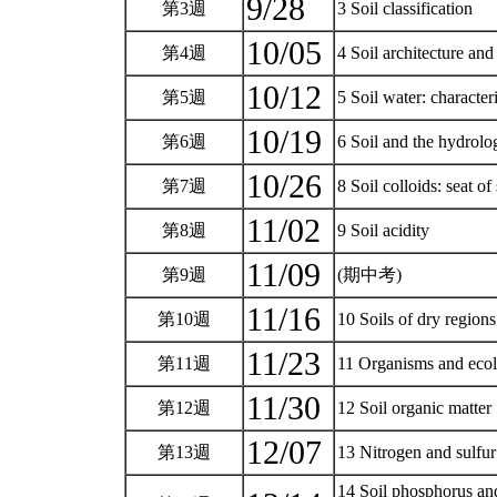
9/28
第3週
3 Soil classification
10/05
第4週
4 Soil architecture and
10/12
第5週
5 Soil water: character
10/19
第6週
6 Soil and the hydrolo
10/26
第7週
8 Soil colloids: seat o
11/02
第8週
9 Soil acidity
11/09
第9週
(期中考)
11/16
第10週
10 Soils of dry regions:
11/23
第11週
11 Organisms and ecol
11/30
第12週
12 Soil organic matter
12/07
第13週
13 Nitrogen and sulfu
14 Soil phosphorus