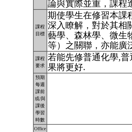
論與實際並重，課程
期使學生在修習本課
深入瞭解，對於其相
課程
藝學、森林學、微生
目標
等）之關聯，亦能廣
若能先修普通化學,
課程
果將更好.
要求
預期
每週
課前
或/與
課後
學習
時數
Office