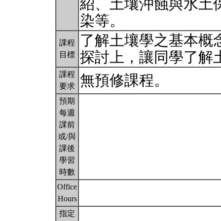
紹、土壤沖蝕與水土
染等。
了解土壤學之基本概
課程
探討上，讓同學了解
目標
課程
無預修課程。
要求
預期
每週
課前
或/與
課後
學習
時數
Office
Hours
指定