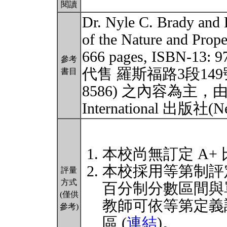
閱讀
Dr. Nyle C. Brady an
of the Nature and Proper
666 pages, ISBN-13
參考
代售 羅斯福路3段149號10樓
書目
8586) 之內容為主，由美國
International 出版社(
本校尚無訂定 A+
本校採用等第制評
評量
方式
百分制分數區間與
(僅供
教師可依等第定義
參考)
區 (
連結
)。