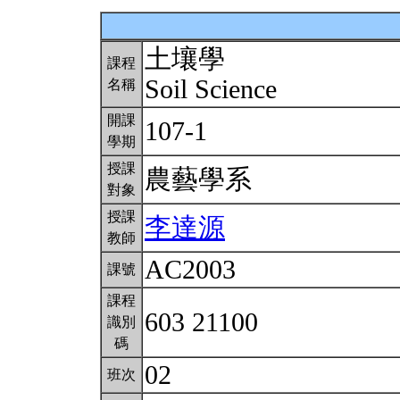
土壤學
課程
Soil Science
名稱
開課
107-1
學期
授課
農藝學系
對象
授課
李達源
教師
AC2003
課號
課程
603 21100
識別
碼
02
班次