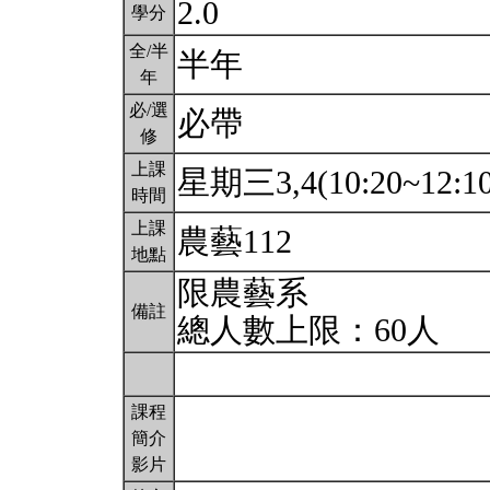
2.0
學分
全/半
半年
年
必/選
必帶
修
上課
星期三3,4(10:20~12:1
時間
上課
農藝112
地點
限農藝系
備註
總人數上限：60人
課程
簡介
影片