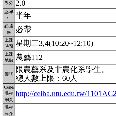
2.0
學分
全/半
半年
年
必/選
必帶
修
上課
星期三3,4(10:20~12:10)
時間
上課
農藝112
地點
限農藝系及非農化系學生。
備註
總人數上限：60人
Ceiba
http://ceiba.ntu.edu.tw/1101A
課程
網頁
課程
簡介