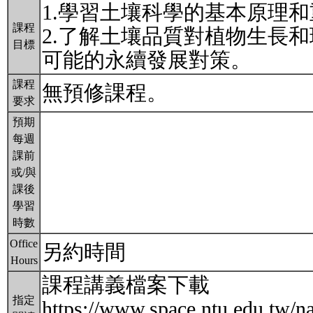
1.學習土壤科學的基本原理
課程
2.了解土壤品質對植物生長
目標
可能的永續發展對策。
課程
無預修課程。
要求
預期
每週
課前
或/與
課後
學習
時數
Office
另約時間
Hours
課程講義檔案下載
指定
https://www.space.ntu.edu.