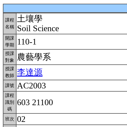
土壤學
課程
Soil Science
名稱
開課
110-1
學期
授課
農藝學系
對象
授課
李達源
教師
AC2003
課號
課程
603 21100
識別
碼
02
班次