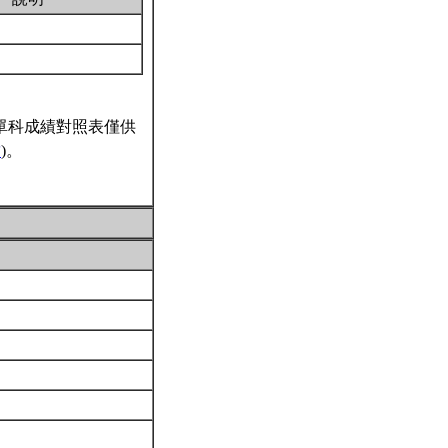
單科成績對照表僅供
結
)。