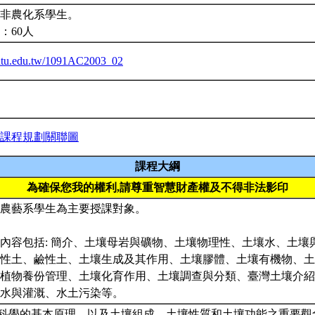
非農化系學生。
：60人
a.ntu.edu.tw/1091AC2003_02
課程規劃關聯圖
課程大綱
為確保您我的權利,請尊重智慧財產權及不得非法影印
程以農藝系學生為主要授課對象。
授課內容包括: 簡介、土壤母岩與礦物、土壤物理性、土壤水、土
性土、鹼性土、土壤生成及其作用、土壤膠體、土壤有機物、土
植物養份管理、土壤化育作用、土壤調查與分類、臺灣土壤介紹
排水與灌溉、水土污染等。
壤科學的基本原理，以及土壤組成、土壤性質和土壤功能之重要觀