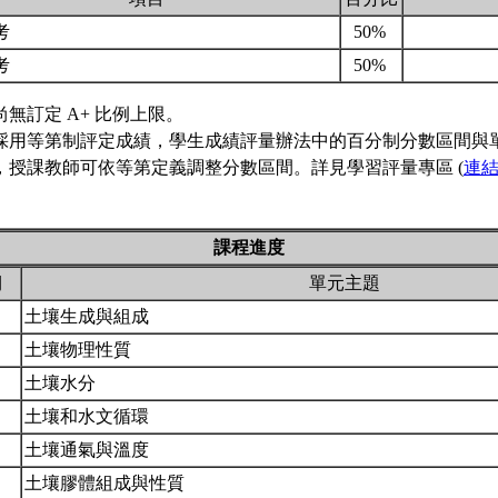
考
50%
考
50%
尚無訂定 A+ 比例上限。
採用等第制評定成績，學生成績評量辦法中的百分制分數區間與
，授課教師可依等第定義調整分數區間。詳見學習評量專區 (
連
課程進度
期
單元主題
土壤生成與組成
土壤物理性質
土壤水分
土壤和水文循環
土壤通氣與溫度
土壤膠體組成與性質