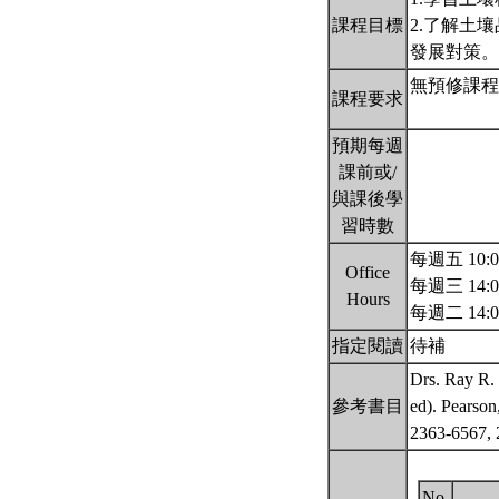
課程目標
2.了解土
發展對策
無預修課程
課程要求
預期每週
課前或/
與課後學
習時數
每週五 10:00
Office
每週三 14:00
Hours
每週二 14:0
指定閱讀
待補
Drs. Ray R. 
參考書目
ed). Pea
2363-6567,
No.