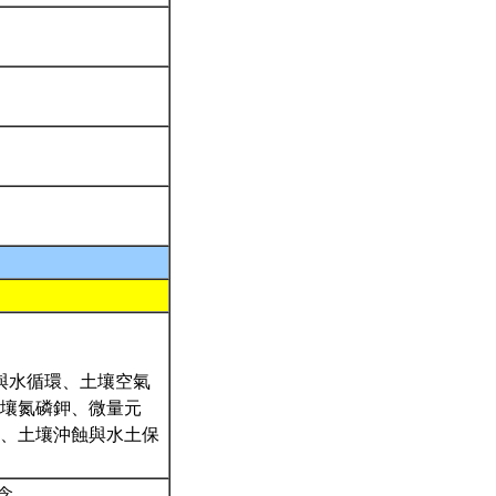
壤與水循環、土壤空氣
壤氮磷鉀、微量元
、土壤沖蝕與水土保
念。