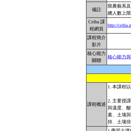
限農藝系及
備註
總人數上限
Ceiba 課
http://ceib
程網頁
課程簡介
影片
核心能力
核心能力與
關聯
1. 本課
2. 主要
課程概述
與溫度、酸
素、土壤與
持、土壤
1.學習土