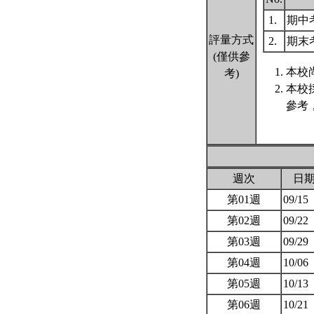
1.
期中
評量方式
2.
期末
(僅供參
本校
考)
本校
參考
週次
日
第01週
09/15
第02週
09/22
第03週
09/29
第04週
10/06
第05週
10/13
第06週
10/21