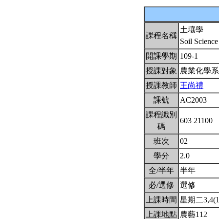
土壤學
課程名稱
Soil Scienc
開課學期
109-1
授課對象
農業化學
授課教師
王尚禮
課號
AC2003
課程識別
603 21100
碼
班次
02
學分
2.0
全/半年
半年
必/選修
選修
上課時間
星期二3,4(10
上課地點
農藝112