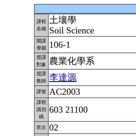
土壤學
課程
Soil Science
名稱
開課
106-1
學期
授課
農業化學系
對象
授課
李達源
教師
AC2003
課號
課程
603 21100
識別
碼
02
班次