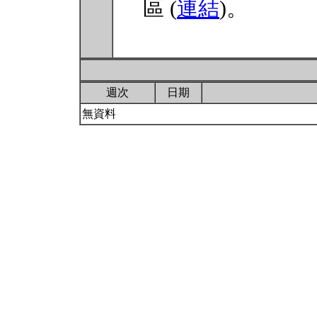
區 (
連結
)。
週次
日期
無資料