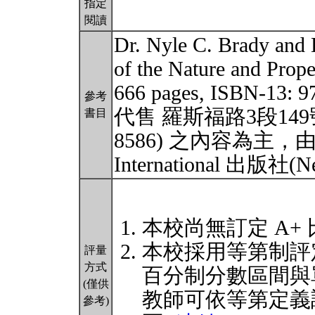
指定
閱讀
Dr. Nyle C. Brady an
of the Nature and Proper
666 pages, ISBN-13
參考
代售 羅斯福路3段149號10樓
書目
8586) 之內容為主，由美國
International 出版社(
本校尚無訂定 A+
本校採用等第制評
評量
方式
百分制分數區間與
(僅供
教師可依等第定義
參考)