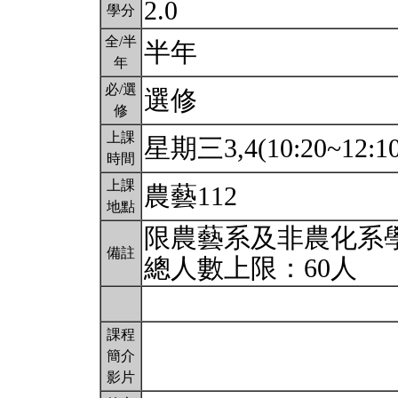
2.0
學分
全/半
半年
年
必/選
選修
修
上課
星期三3,4(10:20~12:1
時間
上課
農藝112
地點
限農藝系及非農化系
備註
總人數上限：60人
課程
簡介
影片