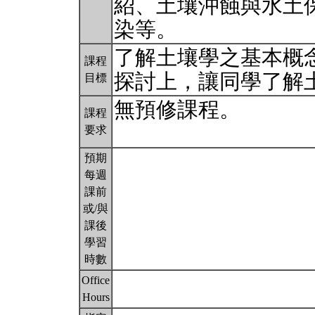
紹、土壤沖蝕與水土
染等。
了解土壤學之基本概
課程
探討上，讓同學了解
目標
無預修課程。
課程
要求
預期
每週
課前
或/與
課後
學習
時數
Office
Hours