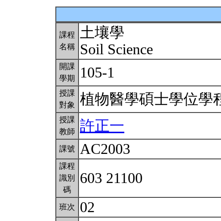
土壤學
課程
Soil Science
名稱
開課
105-1
學期
授課
植物醫學碩士學位學
對象
授課
許正一
教師
AC2003
課號
課程
603 21100
識別
碼
02
班次