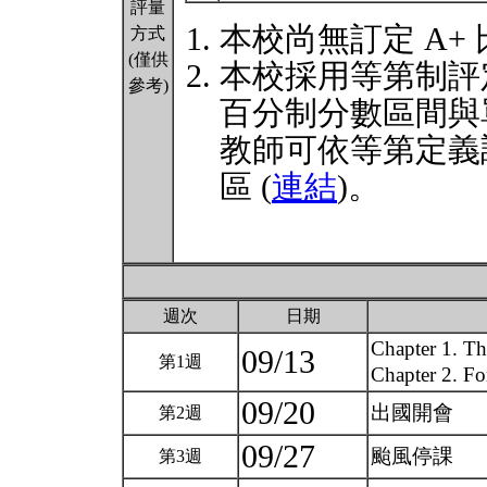
評量
本校尚無訂定 A+
方式
(僅供
本校採用等第制評
參考)
百分制分數區間與
教師可依等第定義
區 (
連結
)。
週次
日期
Chapter 1. Th
09/13
第1週
Chapter 2. Fo
09/20
出國開會
第2週
09/27
颱風停課
第3週