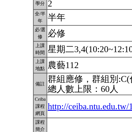
2
學分
全/半
半年
年
必/選
必修
修
上課
星期二3,4(10:20~12:1
時間
上課
農藝112
地點
群組應修，群組別:C
備註
總人數上限：60人
Ceiba
http://ceiba.ntu.edu.
課程
網頁
課程
簡介