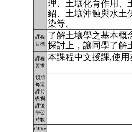
理、土壤化育作用、
紹、土壤沖蝕與水土
染等。
了解土壤學之基本概
課程
探討上，讓同學了解
目標
本課程中文授課,使
課程
要求
預期
每週
課前
或/與
課後
學習
時數
Office