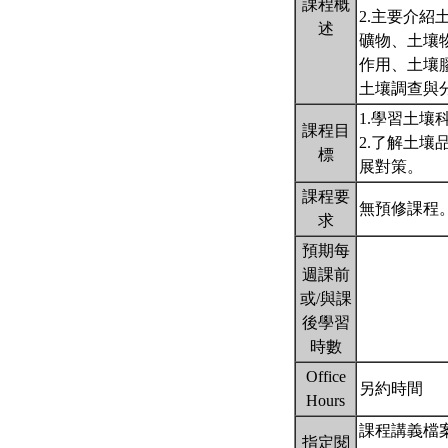
課程概
2.主要介
述
礦物、土壤
作用、土壤
土壤調查與
1.學習土
課程目
2.了解土
標
展對策。
課程要
無預修課程
求
預期每
週課前
或/與課
後學習
時數
Office
另約時間
Hours
課程講義檔
指定閱