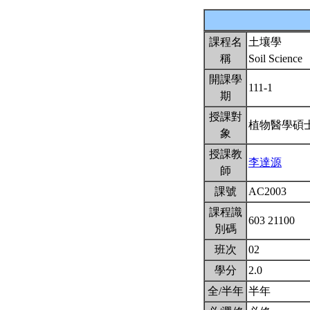
課程名
土壤學
稱
Soil Science
開課學
111-1
期
授課對
植物醫學碩
象
授課教
李達源
師
課號
AC2003
課程識
603 21100
別碼
班次
02
學分
2.0
全/半年
半年