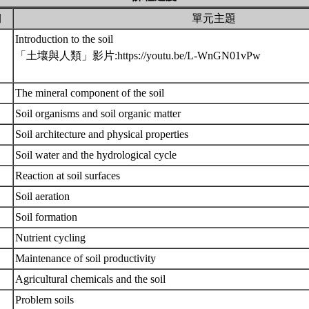
期
單元主題
Introduction to the soil
「土壤與人類」影片:https://youtu.be/L-WnGN01vPw
The mineral component of the soil
Soil organisms and soil organic matter
Soil architecture and physical properties
Soil water and the hydrological cycle
Reaction at soil surfaces
Soil aeration
Soil formation
Nutrient cycling
Maintenance of soil productivity
Agricultural chemicals and the soil
Problem soils