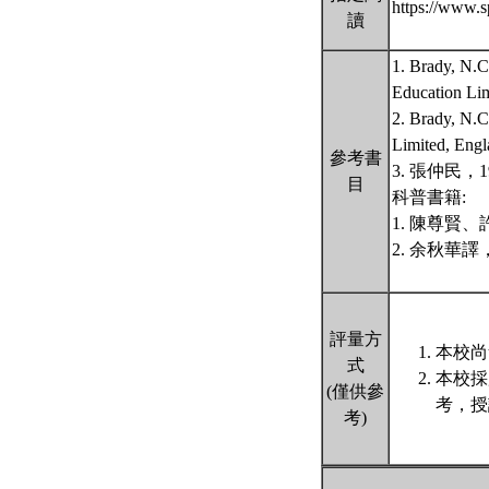
https://www
讀
1. Brady, N.C
Education 
2. Brady, N.C
Limited, 
參考書
3. 張仲民
目
科普書籍:
1. 陳尊賢
2. 余秋華
評量方
本校尚
式
本校採
(僅供參
考，授
考)