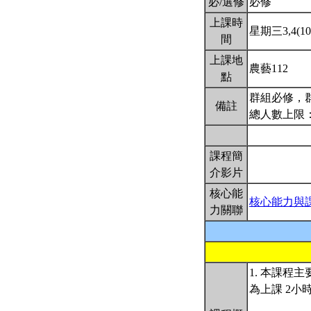
必/選修
必修
上課時
星期三3,4(10:
間
上課地
農藝112
點
群組必修，群
備註
總人數上限：
課程簡
介影片
核心能
核心能力與
力關聯
1. 本課程
為上課 2小