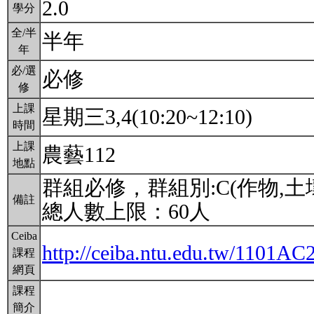
2.0
學分
全/半
半年
年
必/選
必修
修
上課
星期三3,4(10:20~12:10)
時間
上課
農藝112
地點
群組必修，群組別:C(作物,
備註
總人數上限：60人
Ceiba
http://ceiba.ntu.edu.tw/1101A
課程
網頁
課程
簡介