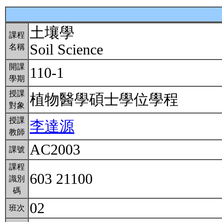
土壤學
課程
Soil Science
名稱
開課
110-1
學期
授課
植物醫學碩士學位學程
對象
授課
李達源
教師
AC2003
課號
課程
603 21100
識別
碼
02
班次