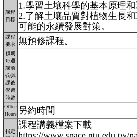
1.學習土壤科學的基本原理
課程
2.了解土壤品質對植物生長
目標
可能的永續發展對策。
課程
無預修課程。
要求
預期
每週
課前
或/與
課後
學習
時數
Office
另約時間
Hours
課程講義檔案下載
指定
https://www.space.ntu.edu.