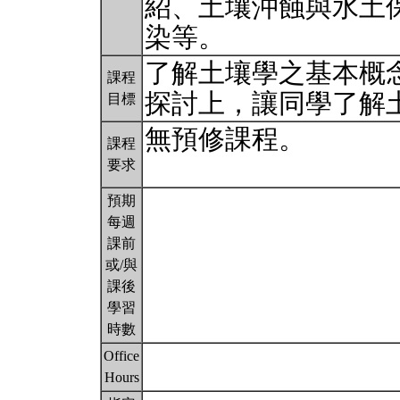
紹、土壤沖蝕與水土
染等。
了解土壤學之基本概
課程
探討上，讓同學了解
目標
無預修課程。
課程
要求
預期
每週
課前
或/與
課後
學習
時數
Office
Hours