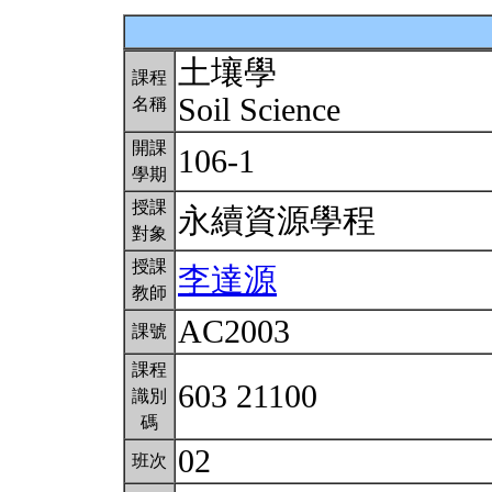
土壤學
課程
Soil Science
名稱
開課
106-1
學期
授課
永續資源學程
對象
授課
李達源
教師
AC2003
課號
課程
603 21100
識別
碼
02
班次