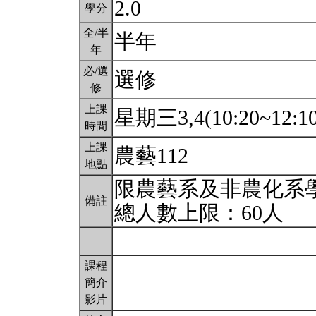
2.0
學分
全/半
半年
年
必/選
選修
修
上課
星期三3,4(10:20~12:1
時間
上課
農藝112
地點
限農藝系及非農化系
備註
總人數上限：60人
課程
簡介
影片