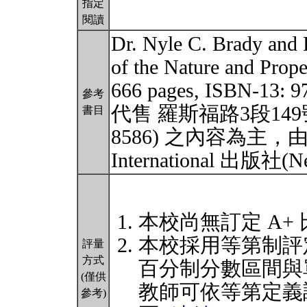
指定
閱讀
Dr. Nyle C. Brady an
of the Nature and Proper
666 pages, ISBN-13
參考
代售 羅斯福路3段149號10樓
書目
8586) 之內容為主，由美國
International 出版社(
本校尚無訂定 A+
本校採用等第制評
評量
方式
百分制分數區間與
(僅供
教師可依等第定義
參考)