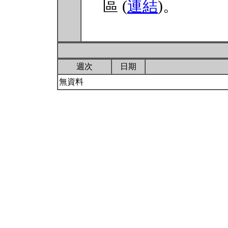
區 (
連結
)。
週次
日期
無資料