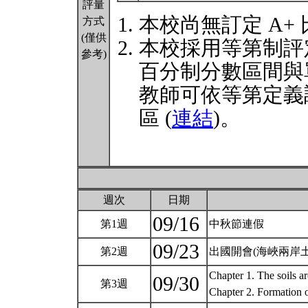
評量
本校尚無訂定 A+
方式
(僅供
本校採用等第制評
參考)
百分制分數區間與
教師可依等第定義
區 (
連結
)。
週次
日期
09/16
第1週
中秋節連假
09/23
第2週
出國開會(海峽兩岸
Chapter 1. The soils a
09/30
第3週
Chapter 2. Formation o