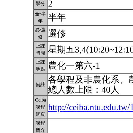
2
學分
全/半
半年
年
必/選
選修
修
上課
星期五3,4(10:20~12:1
時間
上課
農化一第六-1
地點
各學程及非農化系、
備註
總人數上限：40人
Ceiba
http://ceiba.ntu.edu.
課程
網頁
課程
簡介