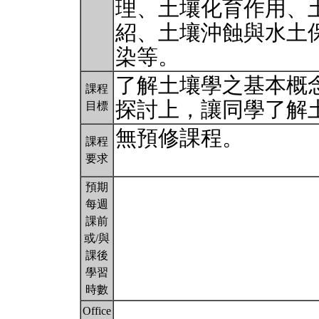
理、土壤化育作用、
紹、土壤沖蝕與水土
染等。
了解土壤學之基本概
課程
探討上，讓同學了解
目標
無預修課程。
課程
要求
預期
每週
課前
或/與
課後
學習
時數
Office