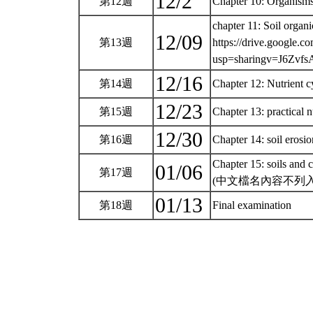
12/2
第12週
Chapter 10: Organisms
chapter 11: Soil organi
12/09
第13週
https://drive.googl
usp=sharingv=J6Zv
12/16
第14週
Chapter 12: Nutrient cy
12/23
第15週
Chapter 13: practical
12/30
第16週
Chapter 14: soil erosio
Chapter 15: soils and 
01/06
第17週
(中文檔名內容不列
01/13
第18週
Final examination