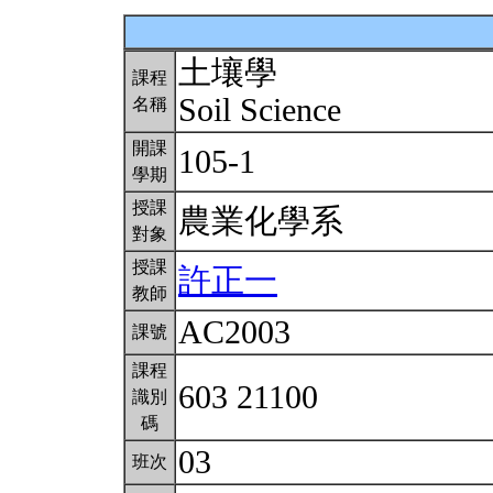
土壤學
課程
Soil Science
名稱
開課
105-1
學期
授課
農業化學系
對象
授課
許正一
教師
AC2003
課號
課程
603 21100
識別
碼
03
班次