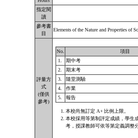
Hours
指定閱
讀
參考書
Elements of the Nature and Properties of S
目
No.
項目
1.
期中考
2.
期末考
3.
隨堂測驗
評量方
式
4.
作業
(僅供
5.
報告
參考)
本校尚無訂定 A+ 比例上限。
本校採用等第制評定成績，學生
考，授課教師可依等第定義調整分