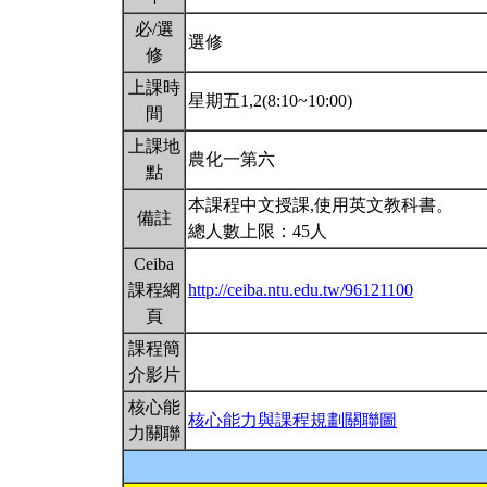
必/選
選修
修
上課時
星期五1,2(8:10~10:00)
間
上課地
農化一第六
點
本課程中文授課,使用英文教科書。
備註
總人數上限：45人
Ceiba
課程網
http://ceiba.ntu.edu.tw/96121100
頁
課程簡
介影片
核心能
核心能力與課程規劃關聯圖
力關聯