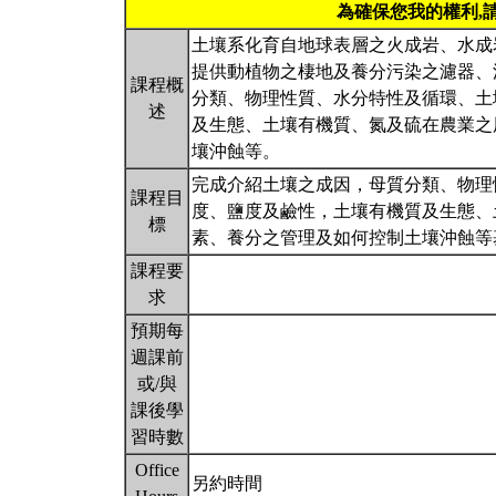
為確保您我的權利,
土壤系化育自地球表層之火成岩、水成
提供動植物之棲地及養分污染之濾器、
課程概
分類、物理性質、水分特性及循環、土
述
及生態、土壤有機質、氮及硫在農業之
壤沖蝕等。
完成介紹土壤之成因，母質分類、物理
課程目
度、鹽度及鹼性，土壤有機質及生態、
標
素、養分之管理及如何控制土壤沖蝕
課程要
求
預期每
週課前
或/與
課後學
習時數
Office
另約時間