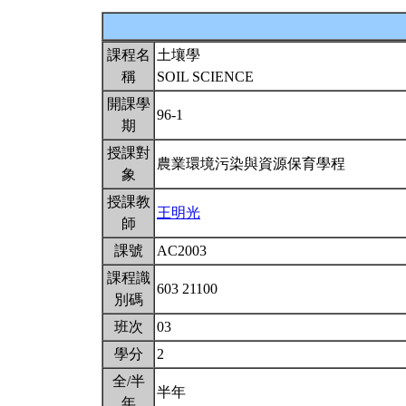
課程名
土壤學
稱
SOIL SCIENCE
開課學
96-1
期
授課對
農業環境污染與資源保育學程
象
授課教
王明光
師
課號
AC2003
課程識
603 21100
別碼
班次
03
學分
2
全/半
半年
年