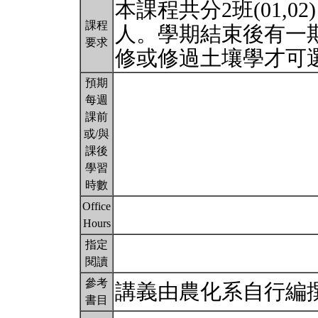
本課程共分2班(01,0
課程
人。學期結束後有一
要求
修或修過土壤學才可
預期
每週
課前
或/與
課後
學習
時數
Office
Hours
指定
閱讀
參考
講義由農化系自行編
書目