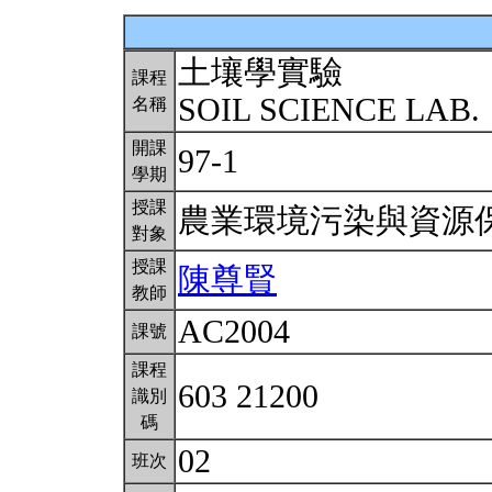
土壤學實驗
課程
SOIL SCIENCE LAB.
名稱
開課
97-1
學期
授課
農業環境污染與資源
對象
授課
陳尊賢
教師
AC2004
課號
課程
603 21200
識別
碼
02
班次