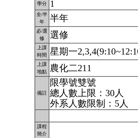
1
學分
全/半
半年
年
必/選
選修
修
上課
星期一2,3,4(9:10~12:1
時間
上課
農化二211
地點
限學號雙號
總人數上限：30人
備註
外系人數限制：5人
課程
簡介