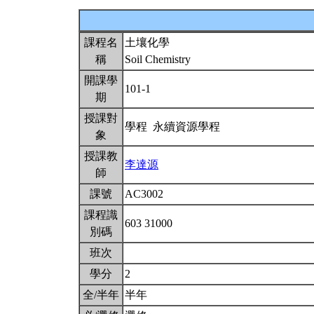
課程名
土壤化學
稱
Soil Chemistry
開課學
101-1
期
授課對
學程 永續資源學程
象
授課教
李達源
師
課號
AC3002
課程識
603 31000
別碼
班次
學分
2
全/半年
半年