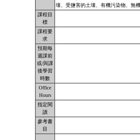
壤、受鹽害的土壤、有機污染物、無
課程目
標
課程要
求
預期每
週課前
或/與課
後學習
時數
Office
Hours
指定閱
讀
參考書
目