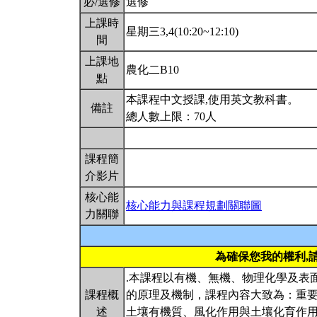
必/選修
選修
上課時
星期三3,4(10:20~12:10)
間
上課地
農化二B10
點
本課程中文授課,使用英文教科書。
備註
總人數上限：70人
課程簡
介影片
核心能
核心能力與課程規劃關聯圖
力關聯
為確保您我的權利,
.本課程以有機、無機、物理化學及表
課程概
的原理及機制，課程內容大致為：重
述
土壤有機質、風化作用與土壤化育作用