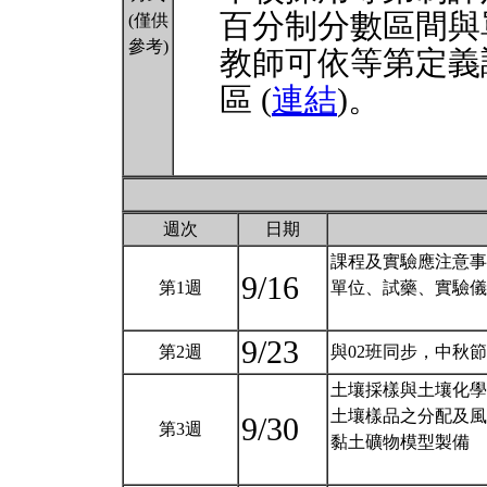
百分制分數區間與
(僅供
參考)
教師可依等第定義
區 (
連結
)。
週次
日期
課程及實驗應注意事
9/16
第1週
單位、試藥、實驗儀
9/23
第2週
與02班同步，中秋
土壤採樣與土壤化學分
土壤樣品之分配及風
9/30
第3週
黏土礦物模型製備