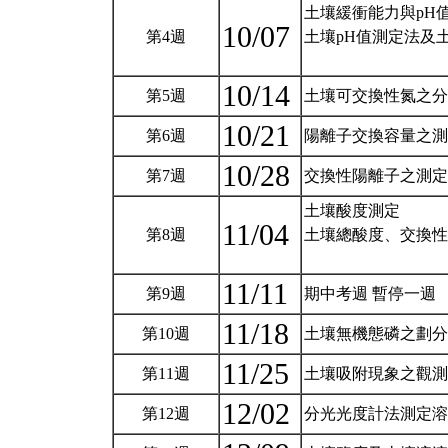
土壤緩衝能力與pH
10/07
第4週
土壤pH值測定法及土
10/14
第5週
土壤可交換性氮之分
10/21
第6週
陽離子交換容量之測
10/28
第7週
交換性陽離子之測定
土壤酸度測定
11/04
第8週
土壤總酸度、交換性
11/11
第9週
期中考週 暫停一週
11/18
第10週
土壤無機態磷之劃分
11/25
第11週
土壤吸附現象之觀測
12/02
第12週
分光光度計法測定溶