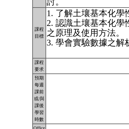
討。
1. 了解土壤基本化
2. 認識土壤基本化
課程
之原理及使用方法。
目標
3. 學會實驗數據之
課程
要求
預期
每週
課前
或/與
課後
學習
時數
Office