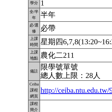
1
學分
全/半
半年
年
必/選
必帶
修
上課
星期四6,7,8(13:20~16:
時間
上課
農化二211
地點
限學號單號
備註
總人數上限：28人
Ceiba
http://ceiba.ntu.edu.tw
課程
網頁
課程
簡介