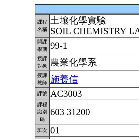
土壤化學實驗
課程
SOIL CHEMISTRY L
名稱
開課
99-1
學期
授課
農業化學系
對象
授課
施養信
教師
AC3003
課號
課程
603 31200
識別
碼
01
班次