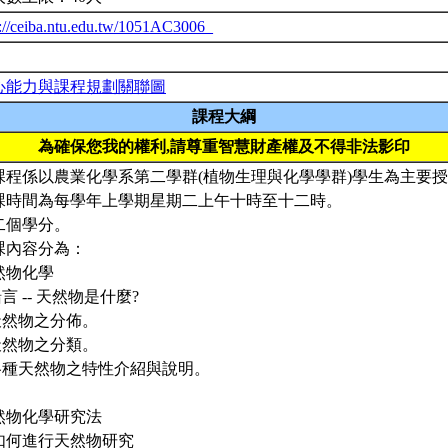
p://ceiba.ntu.edu.tw/1051AC3006_
心能力與課程規劃關聯圖
課程大綱
為確保您我的權利,請尊重智慧財產權及不得非法影印
課程係以農業化學系第二學群(植物生理與化學學群)學生為主要
課時間為每學年上學期星期二上午十時至十二時。
二個學分。
課內容分為：
然物化學
緒言 -- 天然物是什麼?
.天然物之分佈。
.天然物之分類。
.各種天然物之特性介紹與說明。
然物化學研究法
. 如何進行天然物研究