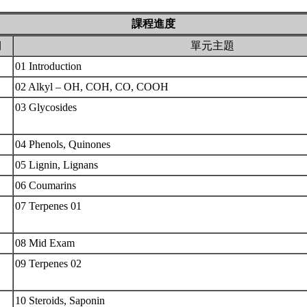
課程進度
期
單元主題
01 Introduction
02 Alkyl – OH, COH, CO, COOH
03 Glycosides
04 Phenols, Quinones
05 Lignin, Lignans
06 Coumarins
07 Terpenes 01
08 Mid Exam
09 Terpenes 02
10 Steroids, Saponin