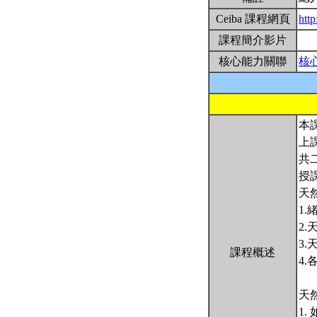
Ceiba 課程網頁
htt
課程簡介影片
核心能力關聯
核
本
上
共
授
天
1.
2
3
課程概述
4
天
1