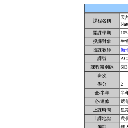
天
課程名稱
Nat
開課學期
105
授課對象
生
授課教師
顏
課號
AC
課程識別碼
603
班次
學分
2
全/半年
半
必/選修
選
上課時間
星期一
上課地點
農化
備註
總