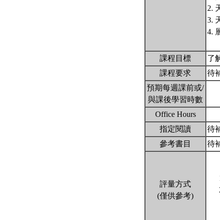
2.
3
4
課程目標
了
課程要求
待
預期每週課前或/
與課後學習時數
Office Hours
指定閱讀
待
參考書目
待
評量方式
(僅供參考)