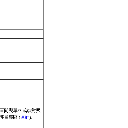
區間與單科成績對照
量專區 (
連結
)。