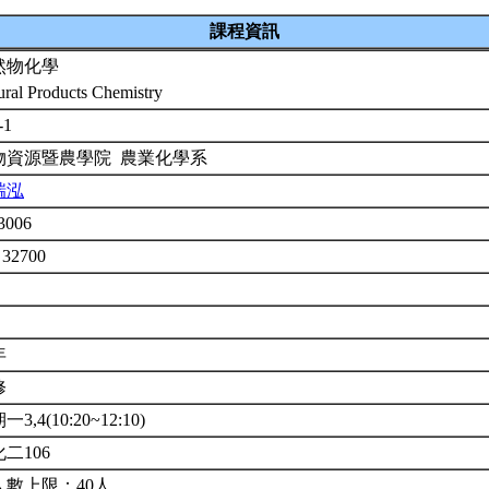
課程資訊
然物化學
ural Products Chemistry
-1
物資源暨農學院 農業化學系
瑞泓
3006
 32700
年
修
3,4(10:20~12:10)
二106
人數上限：40人