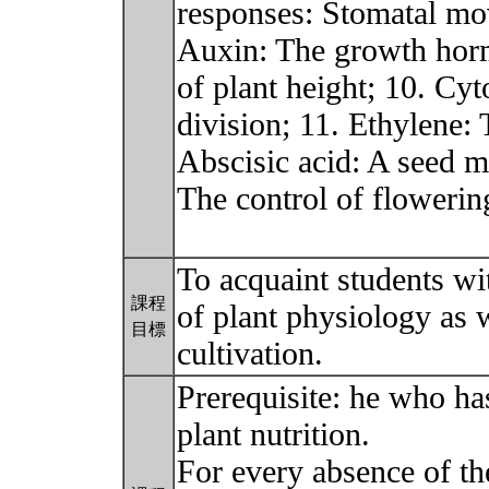
responses: Stomatal mo
Auxin: The growth horm
of plant height; 10. Cyt
division; 11. Ethylene:
Abscisic acid: A seed ma
The control of flowerin
To acquaint students w
課程
of plant physiology as w
目標
cultivation.
Prerequisite: he who ha
plant nutrition.
For every absence of th