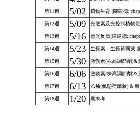
5/02
第11週
植物生育 (陳建德; chapter 1
5/09
第12週
光敏素及光控制植物發育 (陳
5/16
第13週
藍光反應(陳建德; chapte
5/23
第14週
生長素：生長荷爾蒙 (陳建德;
5/30
第15週
激勃素(株高調節劑)& 細胞
6/06
第16週
激勃素(株高調節劑)& 細胞
6/13
第17週
乙烯(氣態荷爾蒙) & 離層
1/20
第18週
期末考