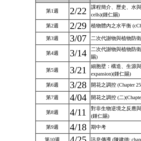
課程簡介、歷史、水與植物細胞 (Int
2/22
第1週
cells)(鍾仁賜)
2/29
第2週
植物體內之水平衡 (cChapter
3/07
第3週
二次代謝物與植物防衛(Chapter 
二次代謝物與植物防衛 (二)(Chap
3/14
第4週
賜)
細胞壁：構造、生源與擴增 (Chapt
3/21
第5週
expansion)(鍾仁賜)
3/28
第6週
開花之調控 (Chapter 25:T
4/04
第7週
開花之調控 (二)(Chapter 2
對非生物逆境之反應與適應 (Chapte
4/11
第8週
(鍾仁賜)
4/18
第9週
期中考
4/25
第10週
訊息傳導 (陳建德; chapter 1