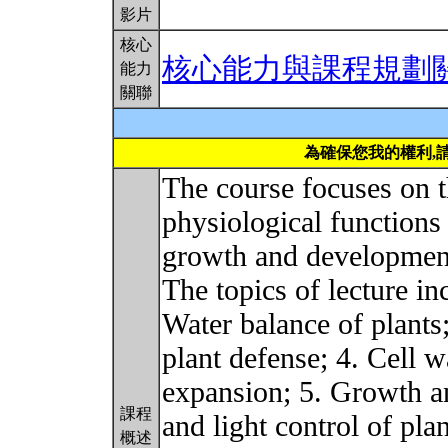
影片
核心
核心能力與課程規劃
能力
關聯
為確保您我的權利,
The course focuses on t
physiological functions 
growth and developmen
The topics of lecture in
Water balance of plants
plant defense; 4. Cell w
expansion; 5. Growth 
課程
and light control of pla
概述