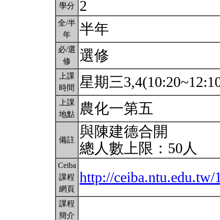
2
學分
全/半
半年
年
必/選
選修
修
上課
星期三3,4(10:20~12:1
時間
上課
農化一第五
地點
與陳建德合開
備註
總人數上限：50人
Ceiba
http://ceiba.ntu.edu.tw
課程
網頁
課程
簡介