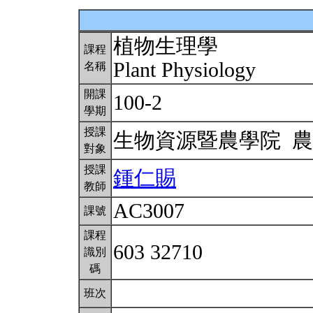
植物生理學
課程
Plant Physiology
名稱
開課
100-2
學期
授課
生物資源暨農學院 
對象
授課
鍾仁賜
教師
AC3007
課號
課程
603 32710
識別
碼
班次