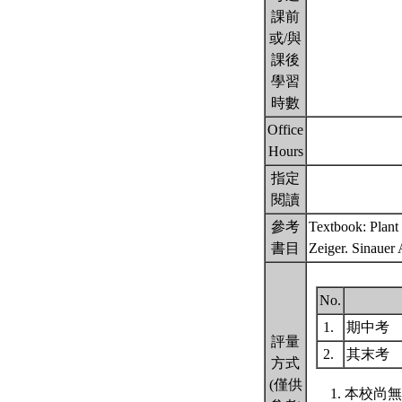
課前
或/與
課後
學習
時數
Office
Hours
指定
閱讀
參考
Textbook: Plant 
書目
Zeiger. Sinauer 
No.
1.
期中考
評量
2.
其末考
方式
(僅供
本校尚無