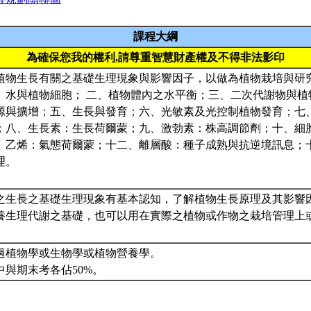
課程大綱
為確保您我的權利,請尊重智慧財產權及不得非法影印
植物生長有關之基礎生理現象與影響因子，以做為植物栽培與研
、水與植物細胞； 二、植物體內之水平衡；三、二次代謝物與植
源與擴增；五、生長與發育；六、光敏素及光控制植物發育；七
；八、生長素：生長荷爾蒙；九、激勃素：株高調節劑；十、細
、乙烯：氣態荷爾蒙；十二、離層酸：種子成熟與抗逆境訊息；
理。
之生長之基礎生理現象有基本認知，了解植物生長原理及其影響
養生理代謝之基礎，也可以用在實際之植物或作物之栽培管理上
過植物學或生物學或植物營養學。
中與期末考各佔50%。