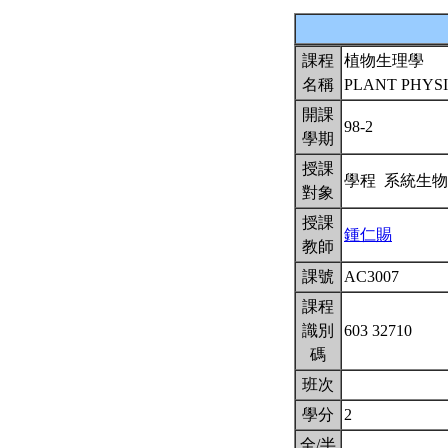
課程
植物生理學
名稱
PLANT PHYS
開課
98-2
學期
授課
學程 系統生
對象
授課
鍾仁賜
教師
課號
AC3007
課程
識別
603 32710
碼
班次
學分
2
全/半