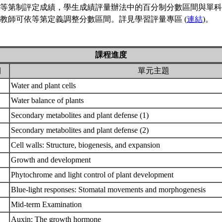
等第制評定成績，學生成績評量辦法中的百分制分數區間與單科
教師可依等第定義調整分數區間。詳見學習評量專區 (
連結
)。
課程進度
期
單元主題
Water and plant cells
Water balance of plants
Secondary metabolites and plant defense (1)
Secondary metabolites and plant defense (2)
Cell walls: Structure, biogenesis, and expansion
Growth and development
Phytochrome and light control of plant development
Blue-light responses: Stomatal movements and morphogenesis
Mid-term Examination
Auxin: The growth hormone