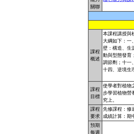
關聯
本課程講授與
大綱如下：一
壁：構造、生
課程
動與型態發育
概述
調節劑；十一
十四、逆境生
使學者對植物
課程
步學習植物營
目標
究上。
課程
先修課程：修
要求
成績計算：期
預期
每週