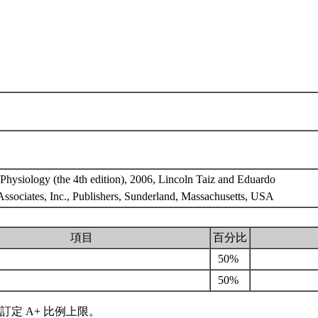
Physiology (the 4th edition), 2006, Lincoln Taiz and Eduardo
Associates, Inc., Publishers, Sunderland, Massachusetts, USA
項目
百分比
50%
50%
訂定 A+ 比例上限。