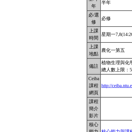
半年
年
必/選
必修
修
上課
星期一7,8(14:20
時間
上課
農化一第五
地點
植物生理與化學
備註
總人數上限：5
Ceiba
課程
http://ceiba.nt
網頁
課程
簡介
影片
核心
能力
核心能力與課